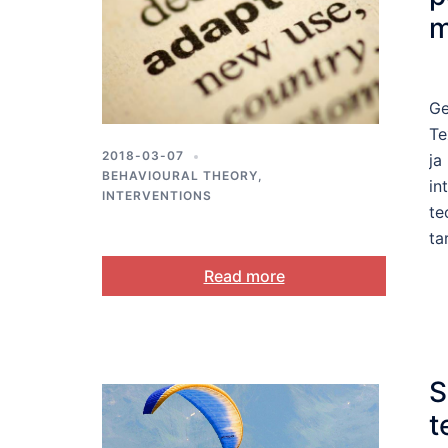
m
I
Ge
Te
2018-03-07
ja
BEHAVIOURAL THEORY
,
in
INTERVENTIONS
te
ta
Read more
S
t