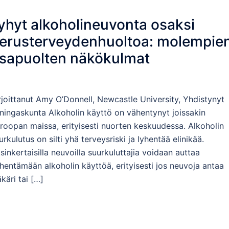
yhyt alkoholineuvonta osaksi
erusterveydenhuoltoa: molempie
sapuolten näkökulmat
rjoittanut Amy O’Donnell, Newcastle University, Yhdistynyt
ningaskunta Alkoholin käyttö on vähentynyt joissakin
roopan maissa, erityisesti nuorten keskuudessa. Alkoholin
urkulutus on silti yhä terveysriski ja lyhentää elinikää.
sinkertaisilla neuvoilla suurkuluttajia voidaan auttaa
hentämään alkoholin käyttöä, erityisesti jos neuvoja antaa
äkäri tai […]