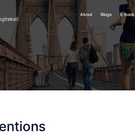
About
Blogs
E-book
giteksti
ventions