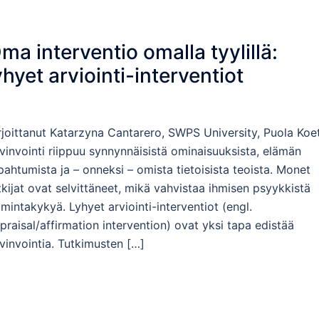
ma interventio omalla tyylillä:
yhyet arviointi-interventiot
rjoittanut Katarzyna Cantarero, SWPS University, Puola Koe
vinvointi riippuu synnynnäisistä ominaisuuksista, elämän
pahtumista ja – onneksi – omista tietoisista teoista. Monet
tkijat ovat selvittäneet, mikä vahvistaa ihmisen psyykkistä
imintakykyä. Lyhyet arviointi-interventiot (engl.
praisal/affirmation intervention) ovat yksi tapa edistää
vinvointia. Tutkimusten […]