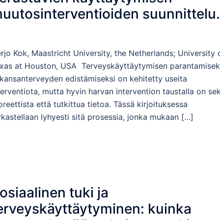
uutosinterventioiden suunnittelu
ntervention Mapping -menetelmäl
rjo Kok, Maastricht University, the Netherlands; University 
xas at Houston, USA Terveyskäyttäytymisen parantamisek
 kansanterveyden edistämiseksi on kehitetty useita
terventiota, mutta hyvin harvan intervention taustalla on se
oreettista että tutkittua tietoa. Tässä kirjoituksessa
rkastellaan lyhyesti sitä prosessia, jonka mukaan […]
osiaalinen tuki ja
erveyskäyttäytyminen: kuinka