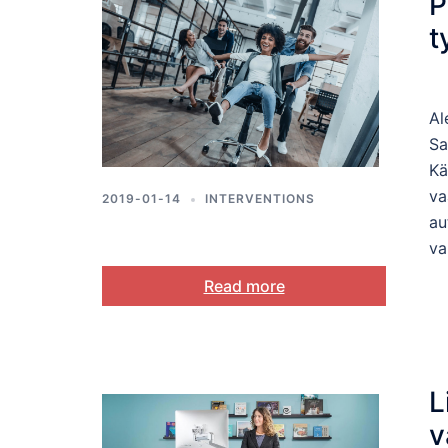
P
t
Al
Sa
Kä
va
2019-01-14
INTERVENTIONS
au
va
Read more
L
v