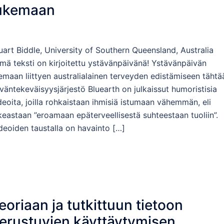
ukemaan
uart Biddle, University of Southern Queensland, Australia
mä teksti on kirjoitettu ystävänpäivänä! Ystävänpäivän
emaan liittyen australialainen terveyden edistämiseen täht
väntekeväisyysjärjestö Bluearth on julkaissut humoristisia
deoita, joilla rohkaistaan ihmisiä istumaan vähemmän, eli
keastaan ”eroamaan epäterveellisestä suhteestaan tuoliin”.
deoiden taustalla on havainto […]
eoriaan ja tutkittuun tietoon
erustuvien käyttäytymisen