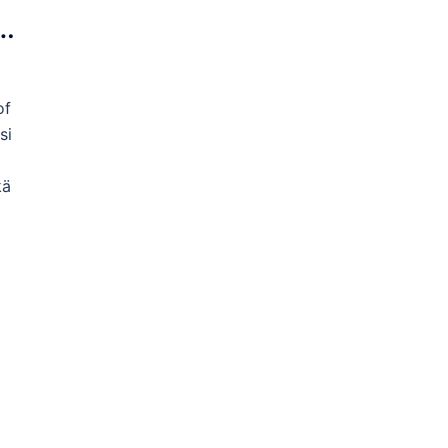
lä
of
si
kä