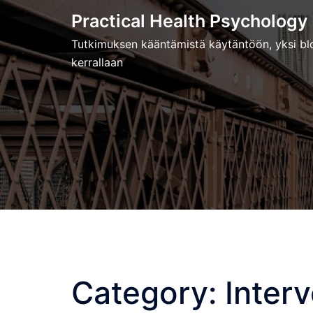
Skip
Practical Health Psychology
to
Tutkimuksen kääntämistä käytäntöön, yksi blo
content
kerrallaan
Category:
Inter