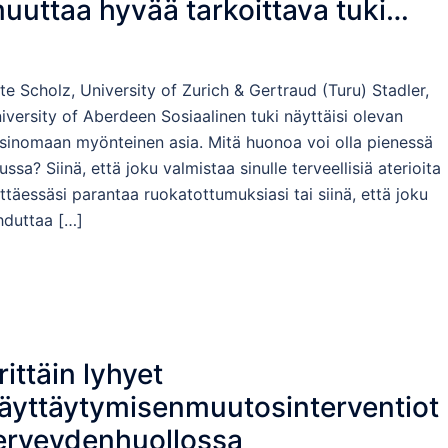
uuttaa hyvää tarkoittava tuki
aitavaksi tueksi?
te Scholz, University of Zurich & Gertraud (Turu) Stadler,
iversity of Aberdeen Sosiaalinen tuki näyttäisi olevan
sinomaan myönteinen asia. Mitä huonoa voi olla pienessä
ussa? Siinä, että joku valmistaa sinulle terveellisiä aterioita
ittäessäsi parantaa ruokatottumuksiasi tai siinä, että joku
hduttaa […]
rittäin lyhyet
äyttäytymisenmuutosinterventiot
erveydenhuollossa