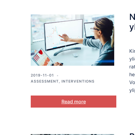
N
y
Ki
yl
ra
he
2019-11-01
ASSESSMENT
,
INTERVENTIONS
Vo
yl
Read more