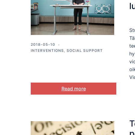
l
St
Tä
2018-05-10
te
INTERVENTIONS
,
SOCIAL SUPPORT
hy
vi
oi
Vi
Read more
T
p