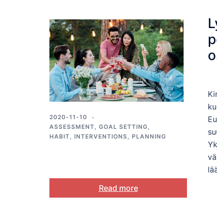
L
p
o
Ki
ku
2020-11-10
Eu
ASSESSMENT
,
GOAL SETTING
,
su
HABIT
,
INTERVENTIONS
,
PLANNING
Yk
vä
lä
Read more