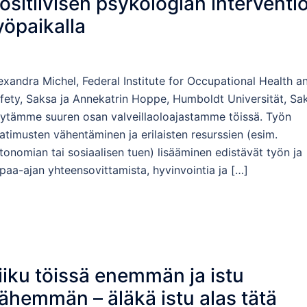
ositiivisen psykologian interventi
yöpaikalla
exandra Michel, Federal Institute for Occupational Health a
fety, Saksa ja Annekatrin Hoppe, Humboldt Universität, Sa
ytämme suuren osan valveillaoloajastamme töissä. Työn
atimusten vähentäminen ja erilaisten resurssien (esim.
tonomian tai sosiaalisen tuen) lisääminen edistävät työn ja
paa-ajan yhteensovittamista, hyvinvointia ja […]
iiku töissä enemmän ja istu
ähemmän – äläkä istu alas tätä