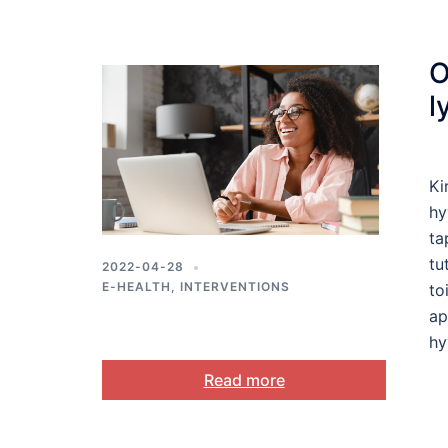
O
l
Ki
hy
ta
tu
2022-04-28
E-HEALTH
,
INTERVENTIONS
to
ap
hy
Read more