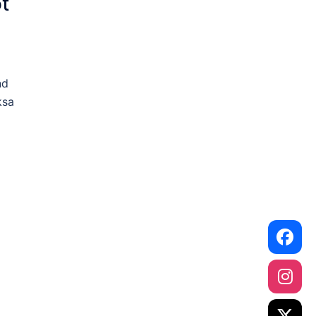
ot
nd
ksa