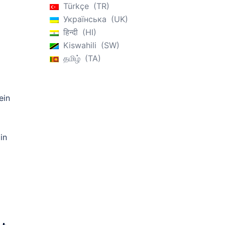
Türkçe
TR
Українська
UK
हिन्दी
HI
Kiswahili
SW
தமிழ்
TA
ein
in