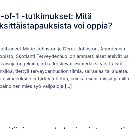
-of-1 -tutkimukset: Mitä
ksittäistapauksista voi oppia?
rjoittaneet Marie Johnston ja Derek Johnston, Aberdeenin
iopisto, Skotlanti Terveydenhuollon ammattilaiset etsivät us
tkaisuja ongelmiin, jotka koskevat esimerkiksi yksittäistä
nkilöä, tiettyä terveydenhuollon tiimiä, sairaalaa tai aluetta.
i esimerkiksi olla tärkeää tietää, kuinka usein, missä ja millo
ipainoinen mies syö välipaloja […]