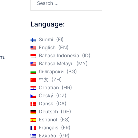
Language:
Suomi
FI
English
EN
Bahasa Indonesia
ID
ttu
Bahasa Melayu
MY
български
BG
中文
ZH
Croatian
HR
Český
CZ
Dansk
DA
Deutsch
DE
Español
ES
Français
FR
Ελλάδα
GR