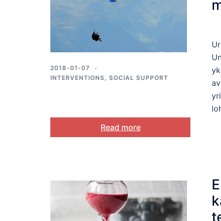
m
t
Ur
Un
2018-01-07
yk
INTERVENTIONS
,
SOCIAL SUPPORT
av
yr
lo
Read more
E
k
t