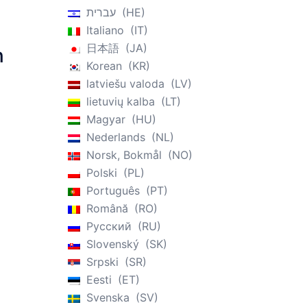
עברית
HE
Italiano
IT
日本語
JA
n
Korean
KR
latviešu valoda
LV
lietuvių kalba
LT
Magyar
HU
Nederlands
NL
Norsk, Bokmål
NO
Polski
PL
Português
PT
Română
RO
Русский
RU
Slovenský
SK
Srpski
SR
Eesti
ET
Svenska
SV