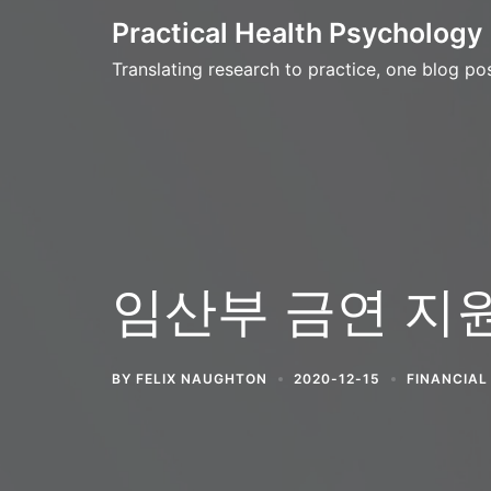
Skip
Practical Health Psychology
to
Translating research to practice, one blog pos
content
임산부 금연 지원
BY
FELIX NAUGHTON
2020-12-15
FINANCIAL