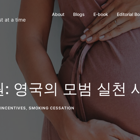
About
Blogs
E-book
Editorial B
t at a time
: 영국의 모범 실천 
 INCENTIVES
,
SMOKING CESSATION