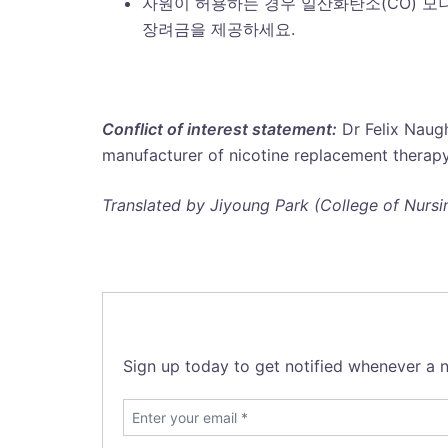
자원이 허용하는 경우 일산화탄소(CO) 모
장려금을 제공하세요.
Conflict of interest statement:
Dr Felix Naugh
manufacturer of nicotine replacement therapy
Translated by Jiyoung Park (College of Nursin
Sign up today to get notified whenever a n