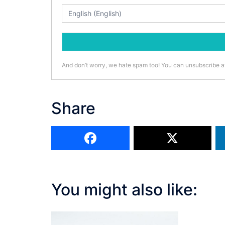
And don’t worry, we hate spam too! You can unsubscribe a
Share
You might also like: