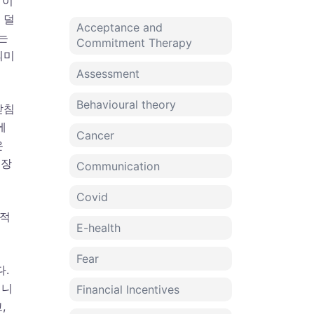
 이
 덜
Acceptance and
는
Commitment Therapy
의미
Assessment
Behavioural theory
받침
에
Cancer
은
 장
Communication
Covid
과적
E-health
Fear
.
입니
Financial Incentives
,