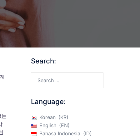
Search:
Search…
 계
Language:
없는
Korean
KR
각
English
EN
런
Bahasa Indonesia
ID