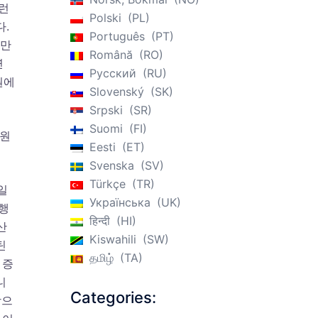
런
Polski
PL
다.
Português
PT
명만
Română
RO
연
Русский
RU
원에
Slovenský
SK
Srpski
SR
Suomi
FI
지원
Eesti
ET
Svenska
SV
Türkçe
TR
일
Українська
UK
 행
हिन्दी
HI
산
Kiswahili
SW
틴
தமிழ்
TA
 증
니
Categories:
상으