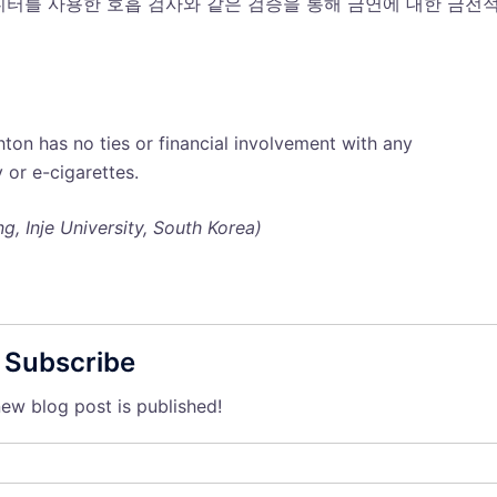
니터를 사용한 호흡 검사와 같은 검증을 통해 금연에 대한 금전
ton has no ties or financial involvement with any
 or e-cigarettes.
g, Inje University, South Korea)
Subscribe
ew blog post is published!