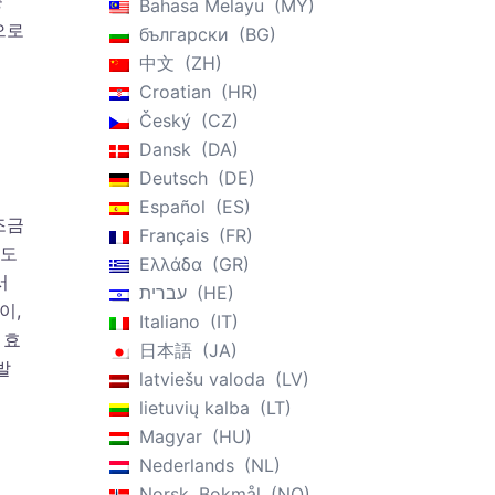
중
Bahasa Melayu
MY
으로
български
BG
中文
ZH
Croatian
HR
Český
CZ
Dansk
DA
Deutsch
DE
Español
ES
조금
Français
FR
시도
Ελλάδα
GR
서
עברית
HE
이,
Italiano
IT
 효
日本語
JA
발
latviešu valoda
LV
lietuvių kalba
LT
Magyar
HU
Nederlands
NL
Norsk, Bokmål
NO