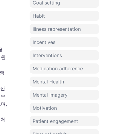
Goal setting
Habit
Illness representation
Incentives
금
Interventions
지원
Medication adherence
 행
Mental Health
임산
Mental Imagery
 수
며,
Motivation
대체
Patient engagement