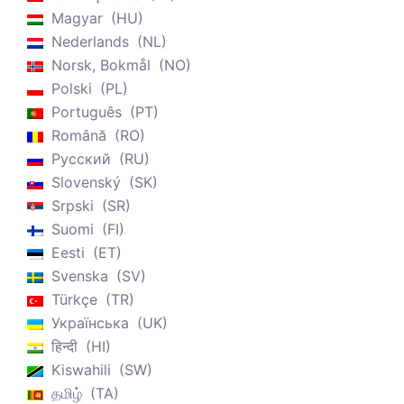
Magyar
HU
Nederlands
NL
Norsk, Bokmål
NO
Polski
PL
Português
PT
Română
RO
Русский
RU
Slovenský
SK
Srpski
SR
Suomi
FI
Eesti
ET
Svenska
SV
Türkçe
TR
Українська
UK
हिन्दी
HI
Kiswahili
SW
தமிழ்
TA