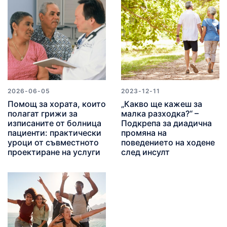
2026-06-05
2023-12-11
Помощ за хората, които
„Какво ще кажеш за
полагат грижи за
малка разходка?“ –
изписаните от болница
Подкрепа за диадична
пациенти: практически
промяна на
уроци от съвместното
поведението на ходене
проектиране на услуги
след инсулт