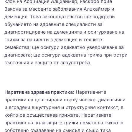
клон на Асоциация Алцхаймер, наскоро прие
Закона за масовите заболявания Алцхаймер и
деменция. Това законодателство ще подкрепи
обучението на здравните специалисти за
диагностициране на деменцията и осигуряване на
грижи за пациенти с деменция и техните
семейства; ще осигури адекватно уведомяване за
диагнозата; ще осигури адекватна грижа при остри
състояния и защита от злоупотреба.
Наративна здравна практика:
Наративните
практики са центрирани върху човека, диалогични
и вградени в културния и структурния контекст, в
който се осъществява грижата. Наративната
практика на полагащите грижи помага на тяхното
собствено създаване на смисъл и също така