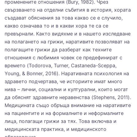
променените отношения (Bury, 1982). Чрез
свързването на отделни събития в история, хората
създават обяснения за това какво се е случило,
какво означава то и в какви хора те са се
превърнали. Както видяхме и в нашето изследване
на полагането на грижи, наративите позволяват на
полагащите грижи да разберат как техните
отношения с любимия човек се предефинират с
времето (Todorova, Turner, Castaneda-Sceppa,
Young, & Bonner, 2016). Наративната психология на
здравето подчертава, че историите имат много
нива – лични, социални и културални, които могат
да обяснят здравните неравенства (Stephens, 2011).
Медицината също обръща внимание на наративите
на пациентите и на формалните и неформалните
лица, полагащи грижи за тях. Това включва и
медицинската практика, и медицинското