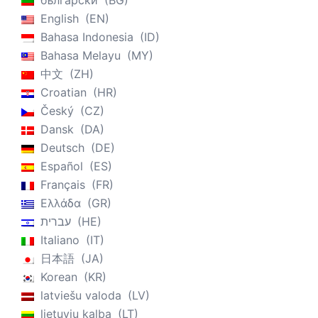
български
BG
English
EN
Bahasa Indonesia
ID
Bahasa Melayu
MY
中文
ZH
Croatian
HR
Český
CZ
Dansk
DA
Deutsch
DE
Español
ES
Français
FR
Ελλάδα
GR
עברית
HE
Italiano
IT
日本語
JA
Korean
KR
latviešu valoda
LV
lietuvių kalba
LT