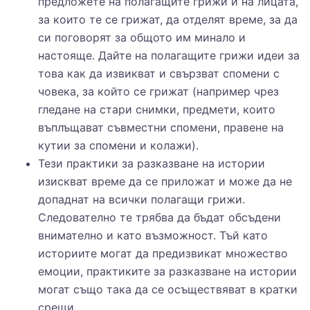
предложете на полагащите грижи и на лицата,
за които те се грижат, да отделят време, за да
си поговорят за общото им минало и
настояще. Дайте на полагащите грижи идеи за
това как да извикват и свързват спомени с
човека, за който се грижат (например чрез
гледане на стари снимки, предмети, които
въплъщават съвместни спомени, правене на
кутии за спомени и колажи).
Тези практики за разказване на истории
изискват време да се приложат и може да не
допаднат на всички полагащи грижи.
Следователно те трябва да бъдат обсъдени
внимателно и като възможност. Тъй като
историите могат да предизвикат множество
емоции, практиките за разказване на истории
могат също така да се осъществяват в кратки
срещи.