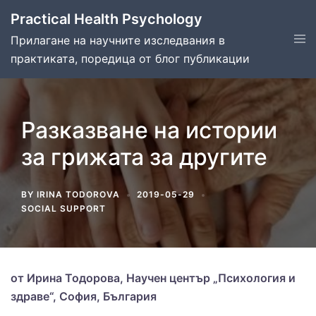
Skip
Practical Health Psychology
to
Tog
Прилагане на научните изследвания в
content
men
практиката, поредица от блог публикации
Разказване на истории
за грижата за другите
BY
IRINA TODOROVA
2019-05-29
SOCIAL SUPPORT
от Ирина Тодорова, Научен център „Психология и
здраве“, София, България