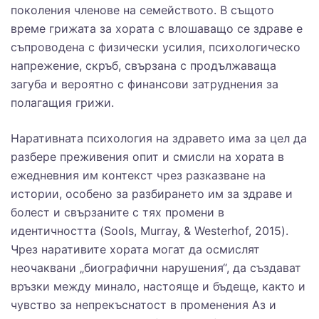
поколения членове на семейството. В същото
време грижата за хората с влошаващо се здраве е
съпроводена с физически усилия, психологическо
напрежение, скръб, свързана с продължаваща
загуба и вероятно с финансови затруднения за
полагащия грижи.
Наративната психология на здравето има за цел да
разбере преживения опит и смисли на хората в
ежедневния им контекст чрез разказване на
истории, особено за разбирането им за здраве и
болест и свързаните с тях промени в
идентичността (Sools, Murray, & Westerhof, 2015).
Чрез наративите хората могат да осмислят
неочаквани „биографични нарушения“, да създават
връзки между минало, настояще и бъдеще, както и
чувство за непрекъснатост в променения Аз и