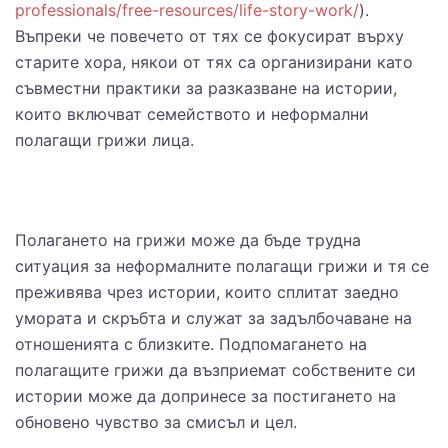
professionals/free-resources/life-story-work/
).
Въпреки че повечето от тях се фокусират върху
старите хора, някои от тях са организирани като
съвместни практики за разказване на истории,
които включват семейството и неформални
полагащи грижи лица.
Полагането на грижи може да бъде трудна
ситуация за неформалните полагащи грижи и тя се
преживява чрез истории, които сплитат заедно
умората и скръбта и служат за задълбочаване на
отношенията с близките. Подпомагането на
полагащите грижи да възприемат собствените си
истории може да допринесе за постигането на
обновено чувство за смисъл и цел.