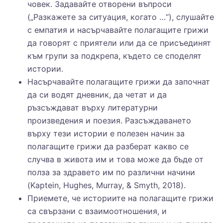
човек. Задавайте отворени въпроси
(„Разкажете за ситуация, когато …“), слушайте
с емпатия и насърчавайте полагащите грижи
да говорят с приятели или да се присъединят
към групи за подкрепа, където се споделят
истории.
Насърчавайте полагащите грижи да започнат
да си водят дневник, да четат и да
ръзсъждават върху литературни
произведения и поезия. Разсъждаването
върху тези истории е полезен начин за
полагащите грижи да разберат какво се
случва в живота им и това може да бъде от
полза за здравето им по различни начини
(Kaptein, Hughes, Murray, & Smyth, 2018).
Приемете, че историите на полагащите грижи
са свързани с взаимоотношения, и