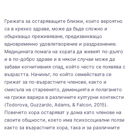
Грижата за остаряващите близки, които вероятно
са в крехко здраве, може да бъде сложно и
объркващо преживяване, предизвикващо
едновременно удовлетворение и раздразнение.
Медицината помага на хората да живеят по-дълго
и в по-добро здраве и в някои случаи може да
забави когнитивния спад, който често се появява с
възрастта. Начинът, по който семействата се
грижат за по-възрастните членове, както и
смисъла на стареенето, деменцията и полагането
на грижи варира в различните културни контексти
(Todorova, Guzzardo, Adams, & Falcon, 2015).
Повечето хора остаряват у дома като членове на
своите общности, което има психосоциални ползи
както за възрастните хора, така и за различните