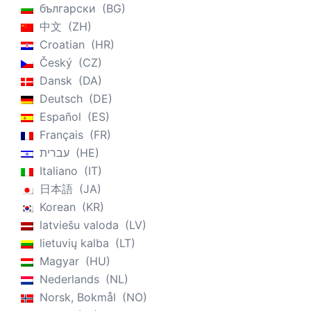
български
BG
中文
ZH
Croatian
HR
Český
CZ
Dansk
DA
Deutsch
DE
Español
ES
Français
FR
עברית
HE
Italiano
IT
日本語
JA
Korean
KR
latviešu valoda
LV
lietuvių kalba
LT
Magyar
HU
Nederlands
NL
Norsk, Bokmål
NO