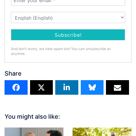
And don’t worry, we hate spam too! You can unsubscribe at
anytime.
Share
You might also like: