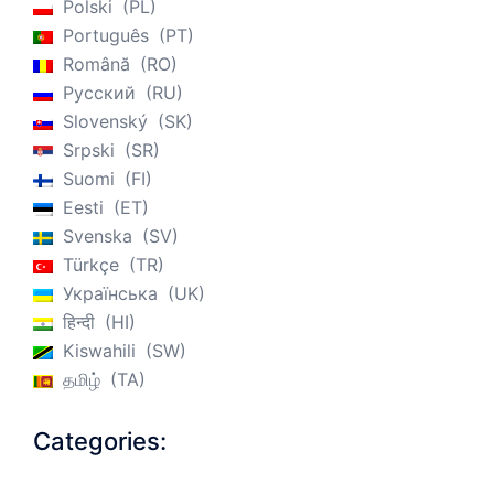
Polski
PL
Português
PT
Română
RO
Русский
RU
Slovenský
SK
Srpski
SR
Suomi
FI
Eesti
ET
Svenska
SV
Türkçe
TR
Українська
UK
हिन्दी
HI
Kiswahili
SW
தமிழ்
TA
Categories: