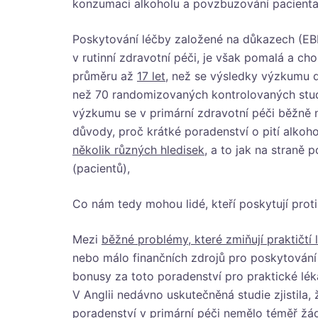
konzumaci alkoholu a povzbuzování pacienta k
Poskytování léčby založené na důkazech (EBM
v rutinní zdravotní péči, je však pomalá a cho
průměru až
17 let
, než se výsledky výzkumu d
než 70 randomizovaných kontrolovaných studií
výzkumu se v primární zdravotní péči běžně ned
důvody, proč krátké poradenství o pití alkoh
několik různých hledisek
, a to jak na straně 
(pacientů),
Co nám tedy mohou lidé, kteří poskytují proti
Mezi
běžné problémy, které zmiňují praktičtí l
nebo málo finančních zdrojů pro poskytování 
bonusy za toto poradenství pro praktické léka
V Anglii nedávno uskutečněná studie zjistila,
poradenství v primární péči nemělo téměř žád