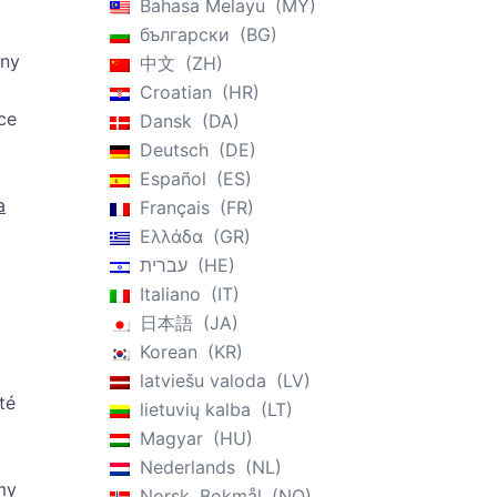
Bahasa Melayu
MY
български
BG
ěny
中文
ZH
Croatian
HR
ce
Dansk
DA
Deutsch
DE
Español
ES
a
Français
FR
Ελλάδα
GR
עברית
HE
Italiano
IT
日本語
JA
Korean
KR
latviešu valoda
LV
té
lietuvių kalba
LT
Magyar
HU
Nederlands
NL
my
Norsk, Bokmål
NO