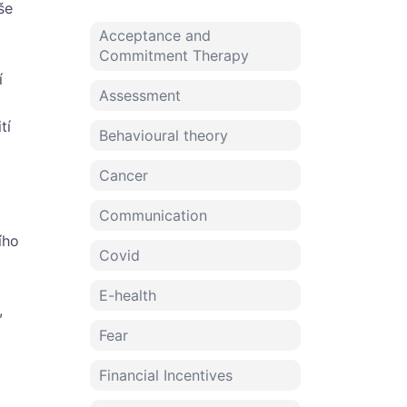
še
Acceptance and
Commitment Therapy
í
Assessment
tí
Behavioural theory
Cancer
Communication
ího
Covid
E-health
,
Fear
Financial Incentives