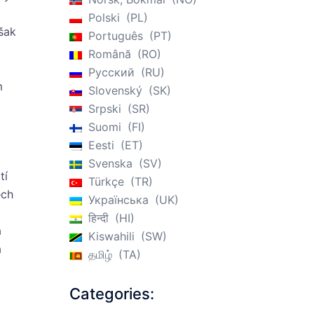
Polski
PL
však
Português
PT
Română
RO
Русский
RU
m
Slovenský
SK
Srpski
SR
Suomi
FI
Eesti
ET
Svenska
SV
tí
Türkçe
TR
ech
Українська
UK
हिन्दी
HI
a
Kiswahili
SW
á
தமிழ்
TA
Categories: