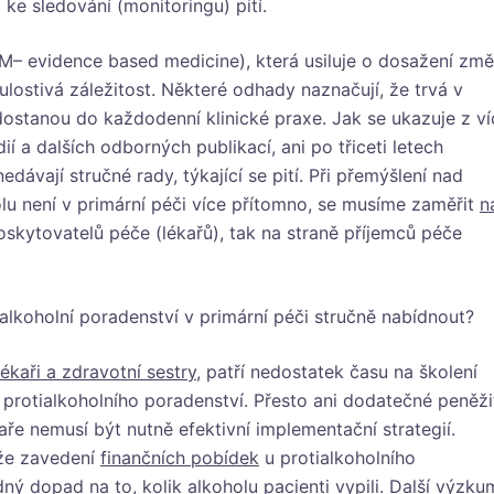
e sledování (monitoringu) pití.
– evidence based medicine), která usiluje o dosažení zm
ulostivá záležitost. Některé odhady naznačují, že trvá v
ostanou do každodenní klinické praxe. Jak se ukazuje z ví
 a dalších odborných publikací, ani po třiceti letech
ávají stručné rady, týkající se pití. Při přemýšlení nad
olu není v primární péči více přítomno, se musíme zaměřit
n
poskytovatelů péče (lékařů), tak na straně příjemců péče
alkoholní poradenství v primární péči stručně nabídnout?
ékaři a zdravotní sestry
, patří nedostatek času na školení
protialkoholního poradenství. Přesto ani dodatečné peněži
ře nemusí být nutně efektivní implementační strategií.
 že zavedení
finančních pobídek
u protialkoholního
ný dopad na to, kolik alkoholu pacienti vypili. Další výzku