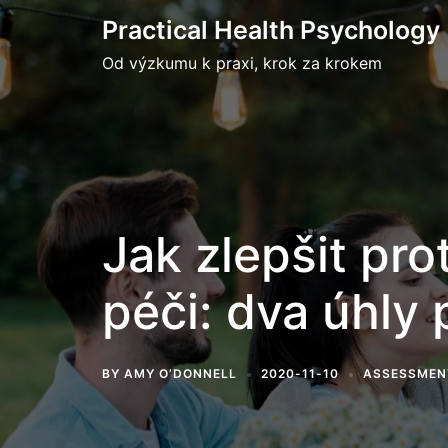
Skip
Practical Health Psychology
to
Od výzkumu k praxi, krok za krokem
content
Jak zlepšit pro
péči: dva úhly
BY
AMY O’DONNELL
2020-11-10
ASSESSMEN