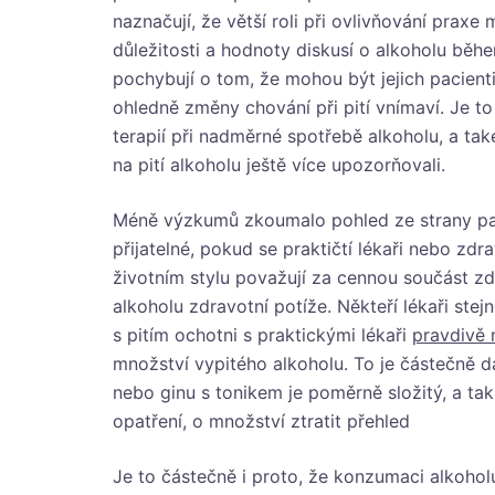
naznačují, že větší roli při ovlivňování praxe
důležitosti a hodnoty diskusí o alkoholu během
pochybují o tom, že mohou být jejich pacienti 
ohledně změny chování při pití vnímaví. Je 
terapií při nadměrné spotřebě alkoholu, a také
na pití alkoholu ještě více upozorňovali.
Méně výzkumů zkoumalo pohled ze strany paci
přijatelné, pokud se praktičtí lékaři nebo zdr
životním stylu považují za cennou součást zdr
alkoholu zdravotní potíže. Někteří lékaři stejn
s pitím ochotni s praktickými lékaři
pravdivě 
množství vypitého alkoholu. To je částečně dá
nebo ginu s tonikem je poměrně složitý, a ta
opatření, o množství ztratit přehled
Je to částečně i proto, že konzumaci alkohol