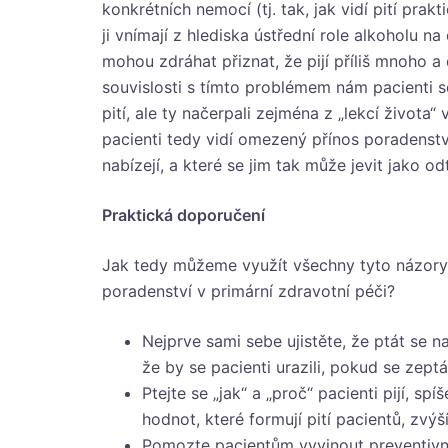
konkrétních nemocí (tj. tak, jak vidí pití prakt
ji vnímají z hlediska ústřední role alkoholu n
mohou zdráhat přiznat, že pijí příliš mnoho a d
souvislosti s tímto problémem nám pacienti s
pití, ale ty načerpali zejména z „lekcí života“
pacienti tedy vidí omezený přínos poradenství,
nabízejí, a které se jim tak může jevit jako o
Praktická doporučení
Jak tedy můžeme využít všechny tyto názory,
poradenství v primární zdravotní péči?
Nejprve sami sebe ujistěte, že ptát se n
že by se pacienti urazili, pokud se zeptá
Ptejte se „jak“ a „proč“ pacienti pijí, sp
hodnot, které formují pití pacientů, zvý
Pomozte pacientům vyvinout preventivní