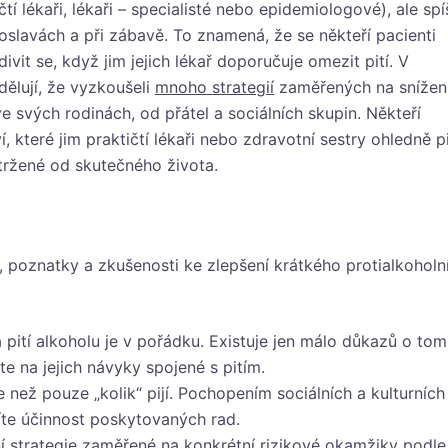
ičtí lékaři, lékaři – specialisté nebo epidemiologové), ale spí
a oslavách a při zábavě. To znamená, že se někteří pacienti
ivit se, když jim jejich lékař doporučuje omezit pití. V
dělují, že vyzkoušeli
mnoho strategií
zaměřených na snížen
 ve svých rodinách, od přátel a sociálních skupin. Někteří
 které jim praktičtí lékaři nebo zdravotní sestry ohledně pi
dtržené od skutečného života.
 poznatky a zkušenosti ke zlepšení krátkého protialkoholn
a pití alkoholu je v pořádku. Existuje jen málo důkazů o tom
te na jejich návyky spojené s pitím.
íše než pouze „kolik“ pijí. Pochopením sociálních a kulturních
šíte účinnost poskytovaných rad.
 strategie zaměřené na konkrétní rizikové okamžiky podle