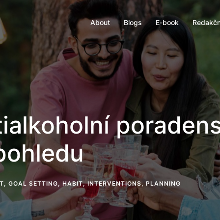
About
Blogs
E-book
Redakčn
tialkoholní poradens
 pohledu
T
,
GOAL SETTING
,
HABIT
,
INTERVENTIONS
,
PLANNING