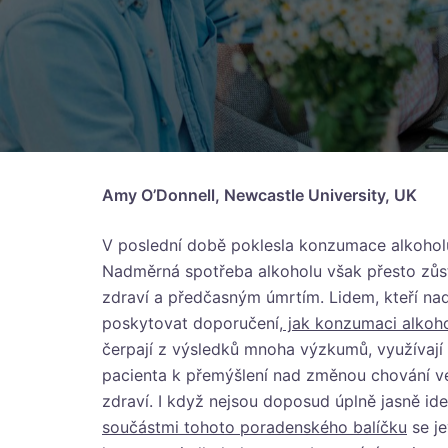
Amy O’Donnell, Newcastle University, UK
V poslední době poklesla konzumace alkohol
Nadměrná spotřeba alkoholu však přesto zůs
zdraví a předčasným úmrtím. Lidem, kteří nad
poskytovat doporučení
, jak konzumaci alko
čerpají z výsledků mnoha výzkumů, využívají 
pacienta k přemýšlení nad změnou chování ve 
zdraví. I když nejsou doposud úplně jasně id
součástmi tohoto poradenského balíčku
se je