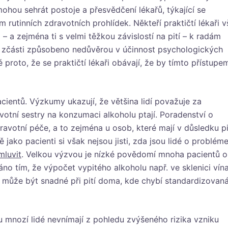
 mohou sehrát postoje a přesvědčení lékařů, týkající se
 rutinních zdravotních prohlídek. Někteří praktičtí lékaři 
– a zejména ti s velmi těžkou závislostí na pití – k radám
to zčásti způsobeno nedůvěrou v účinnost psychologických
 proto, že se praktičtí lékaři obávají, že by tímto přístupe
entů. Výzkumy ukazují, že většina lidí považuje za
avotní sestry na konzumaci alkoholu ptají. Poradenství o
avotní péče, a to zejména u osob, které mají v důsledku pi
ě jako pacienti si však nejsou jisti, zda jsou lidé o problém
mluvit
. Velkou výzvou je nízké povědomí mnoha pacientů o
no tím, že výpočet vypitého alkoholu např. ve sklenici vín
k může být snadné při pití doma, kde chybí standardizovan
u mnozí lidé nevnímají z pohledu zvýšeného rizika vzniku