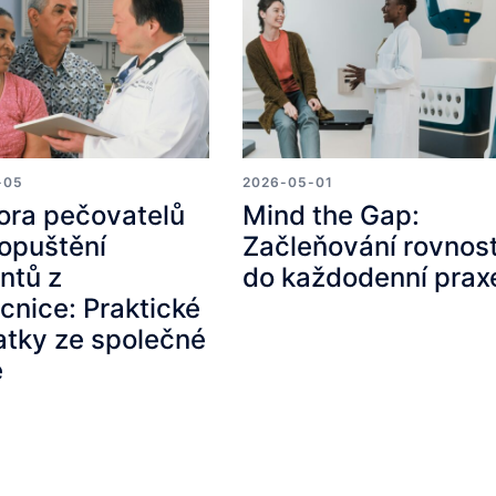
-05
2026-05-01
ora pečovatelů
Mind the Gap:
ropuštění
Začleňování rovnost
ntů z
do každodenní prax
nice: Praktické
tky ze společné
e