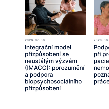
2026-07-06
2026-06
Integrační model
Podp
přizpůsobení se
při p
neustálým výzvám
pacie
(IMACC): porozumění
nemoc
a podpora
pozna
biopsychosociálního
prác
přizpůsobení