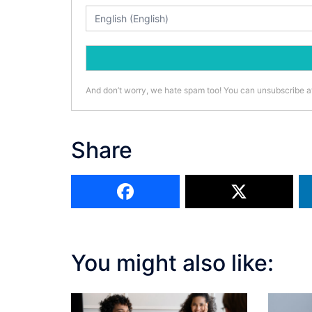
And don’t worry, we hate spam too! You can unsubscribe a
Share
You might also like: