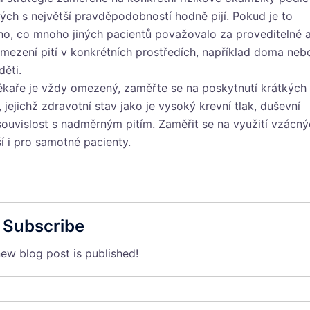
rých s největší pravděpodobností hodně pijí. Pokud je to
oho, co mnoho jiných pacientů považovalo za proveditelné 
mezení pití v konkrétních prostředích, například doma neb
děti.
ékaře je vždy omezený, zaměřte se na poskytnutí krátkých
jejichž zdravotní stav jako je vysoký krevní tlak, duševní
souvislost s nadměrným pitím. Zaměřit se na využití vzácn
ší i pro samotné pacienty.
Subscribe
ew blog post is published!