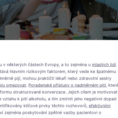
u v některých částech Evropy, a to zejména u
mladých lidí
.
tává hlavním rizikovým faktorem, který vede ke špatnému
měrně pijí, mohou praktičtí lékaři nebo zdravotní sestry
holu omezovat
.
Poradenské přístupy o nadměrném pití
, kter
formu strukturované konverzace. Jejich cílem je motivovat
vztahu k pití alkoholu, a tím zmírnit jeho negativní dopad
entifikovány klíčové prvky těchto rozhovorů,
efektivními
ví zejména poskytování zpětné vazby pacientovi o