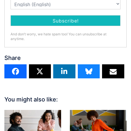
And don’t worry, we hate spam too! You can unsubscribe at
anytime.
Share
You might also like: