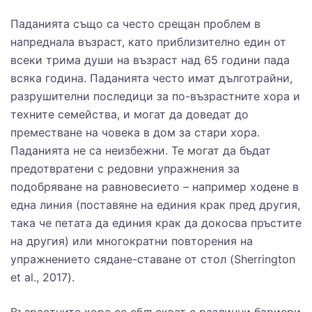
Паданията също са често срещан проблем в
напреднала възраст, като приблизително един от
всеки трима души на възраст над 65 години пада
всяка година. Паданията често имат дълготрайни,
разрушителни последици за по-възрастните хора и
техните семейства, и могат да доведат до
преместване на човека в дом за стари хора.
Паданията не са неизбежни. Те могат да бъдат
предотвратени с редовни упражнения за
подобряване на равновесието – например ходене в
една линия (поставяне на единия крак пред другия,
така че петата да единия крак да докосва пръстите
на другия) или многократни повторения на
упражнението сядане-ставане от стол (Sherrington
et al., 2017).