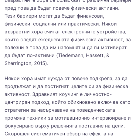
Възрастните хора се сблъскват с различни бариери
пред това да бъдат повече физически активни.
Тези бариери могат да бъдат финансови,
физически, социални или практически. Някои
възрастни хора считат електронните устройства,
които следят ежедневната физическа активност, за
полезни в това да им напомнят и да ги мотивират
да бъдат по-активни (Tiedemann, Hassett, &
Sherrington, 2015).
Някои хора имат нужда от повече подкрепа, за да
продължат и да постигнат целите си за физическа
активност. Здравният коучинг е личностно-
центриран подход, който обикновено включва като
стратегии за насърчаване на поведенческата
промяна техники за мотивационно интервюиране и
фокусирано върху решенията поставяне на цели.
Скорошен систематичен обзор на ефекта на