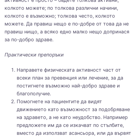
активност е просто – бъдете толкова активни,
колкото можете; по толкова различни начини,
колкото е възможно; толкова често, колкото
можете. Да правиш нещо е по-добре от това да не
правиш нищо, а всяко едно малко нещо допринася
за по-добро здраве.
Практически препоръки
Направете физическата активност част от
всеки план за превенция или лечение, за да
постигнете възможно най-добро здраве и
благополучие.
Помогнете на пациентите да видят
движението като възможност за подобряване
на здравето, а не като неудобство. Например
предложете им да се изкачват по стълбите,
вместо да използват асансьора, или да вървят