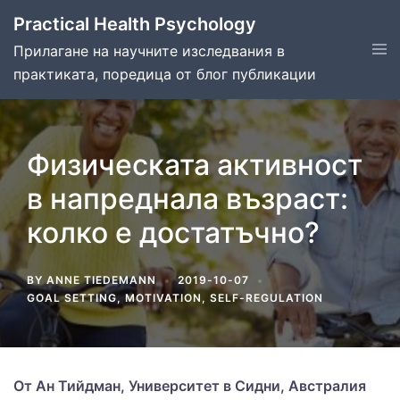
Skip
Practical Health Psychology
to
Tog
Прилагане на научните изследвания в
content
men
практиката, поредица от блог публикации
Физическата активност
в напреднала възраст:
колко е достатъчно?
BY
ANNE TIEDEMANN
2019-10-07
GOAL SETTING
,
MOTIVATION
,
SELF-REGULATION
От Ан Тийдман, Университет в Сидни, Австралия