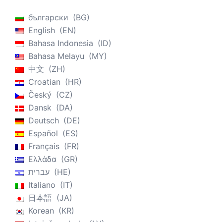
български
BG
English
EN
Bahasa Indonesia
ID
Bahasa Melayu
MY
中文
ZH
Croatian
HR
Český
CZ
Dansk
DA
Deutsch
DE
Español
ES
Français
FR
Ελλάδα
GR
עברית
HE
Italiano
IT
日本語
JA
Korean
KR