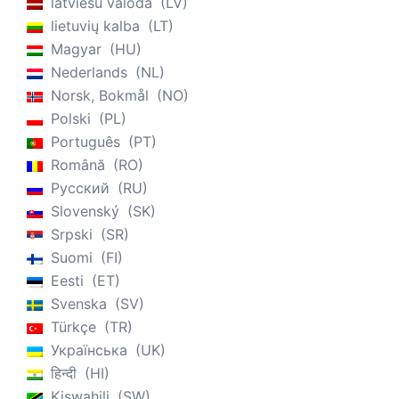
latviešu valoda
LV
lietuvių kalba
LT
Magyar
HU
Nederlands
NL
Norsk, Bokmål
NO
Polski
PL
Português
PT
Română
RO
Русский
RU
Slovenský
SK
Srpski
SR
Suomi
FI
Eesti
ET
Svenska
SV
Türkçe
TR
Українська
UK
हिन्दी
HI
Kiswahili
SW