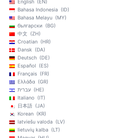
English
EN
Bahasa Indonesia
ID
Bahasa Melayu
MY
български
BG
中文
ZH
Croatian
HR
Dansk
DA
Deutsch
DE
Español
ES
Français
FR
Ελλάδα
GR
עברית
HE
Italiano
IT
日本語
JA
Korean
KR
latviešu valoda
LV
lietuvių kalba
LT
Magyar
HU