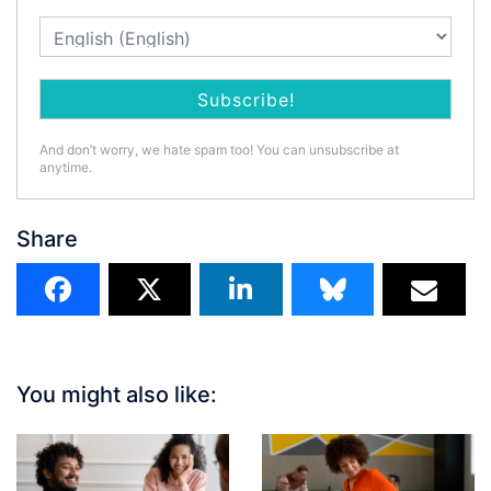
And don’t worry, we hate spam too! You can unsubscribe at
anytime.
Share
You might also like: