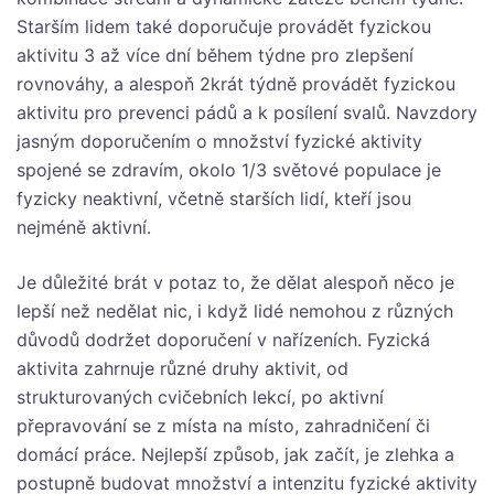
Starším lidem také doporučuje provádět fyzickou
aktivitu 3 až více dní během týdne pro zlepšení
rovnováhy, a alespoň 2krát týdně provádět fyzickou
aktivitu pro prevenci pádů a k posílení svalů. Navzdory
jasným doporučením o množství fyzické aktivity
spojené se zdravím, okolo 1/3 světové populace je
fyzicky neaktivní, včetně starších lidí, kteří jsou
nejméně aktivní.
Je důležité brát v potaz to, že dělat alespoň něco je
lepší než nedělat nic, i když lidé nemohou z různých
důvodů dodržet doporučení v nařízeních. Fyzická
aktivita zahrnuje různé druhy aktivit, od
strukturovaných cvičebních lekcí, po aktivní
přepravování se z místa na místo, zahradničení či
domácí práce. Nejlepší způsob, jak začít, je zlehka a
postupně budovat množství a intenzitu fyzické aktivity