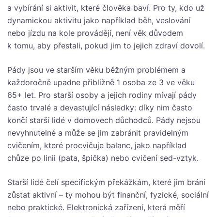
a vybírání si aktivit, které člověka baví. Pro ty, kdo už
dynamickou aktivitu jako například běh, veslování
nebo jízdu na kole provádějí, není věk důvodem
k tomu, aby přestali, pokud jim to jejich zdraví dovolí.
Pády jsou ve starším věku běžným problémem a
každoročně upadne přibližně 1 osoba ze 3 ve věku
65+ let. Pro starší osoby a jejich rodiny mívají pády
často trvalé a devastující následky: díky nim často
končí starší lidé v domovech důchodců. Pády nejsou
nevyhnutelné a může se jim zabránit pravidelným
cvičením, které procvičuje balanc, jako například
chůze po linii (pata, špička) nebo cvičení sed-vztyk.
Starší lidé čelí specifickým překážkám, které jim brání
zůstat aktivní – ty mohou být finanční, fyzické, sociální
nebo praktické. Elektronická zařízení, která měří