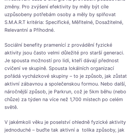
změny. Pro zvýšení efektivity by měly být cíle
uzpůsobeny potřebám osoby a měly by splňovat
S.M.A.R.T kritéria: Specifické, Měřitelné, Dosažitelné,
Relevantní a Příhodné.
Sociální benefity pramenící z provádění fyzické
aktivity jsou často velmi důležité pro starší generaci.
Je spousta možností pro lidi, kteří dávají přednost
cvičení ve skupině. Spousta lokálních organizací
pořádá vycházkové skupiny – to je způsob, jak zůstat
aktivní zábavnou a společenskou formou. Nebo další,
náročnější způsob, je
Parkrun,
což je 5km běhu (nebo
chůze) za týden na více než 1,700 místech po celém
světě.
V jakémkoli věku je poselství ohledně fyzické aktivity
jednoduché – buďte tak aktivní a tolika způsoby, jak