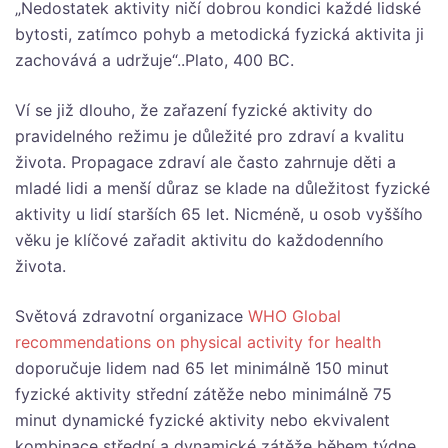
„Nedostatek aktivity ničí dobrou kondici každé lidské
bytosti, zatímco pohyb a metodická fyzická aktivita ji
zachovává a udržuje“..Plato, 400 BC.
Ví se již dlouho, že zařazení fyzické aktivity do
pravidelného režimu je důležité pro zdraví a kvalitu
života. Propagace zdraví ale často zahrnuje děti a
mladé lidi a menší důraz se klade na důležitost fyzické
aktivity u lidí starších 65 let. Nicméně, u osob vyššího
věku je klíčové zařadit aktivitu do každodenního
života.
Světová zdravotní organizace
WHO Global
recommendations on physical activity for health
doporučuje lidem nad 65 let minimálně 150 minut
fyzické aktivity střední zátěže nebo minimálně 75
minut dynamické fyzické aktivity nebo ekvivalent
kombinace střední a dynamické zátěže během týdne.