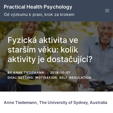
Skip
Practical Health Psychology
to
Tog
men
Od výzkumu k praxi, krok za krokem
content
Fyzická aktivita ve
starším věku: kolik
aktivity je dostačující?
BY
ANNE TIEDEMANN
2019-10-07
GOAL SETTING
,
MOTIVATION
,
SELF-REGULATION
Anne Tiedemann, The University of Sydney, Australia