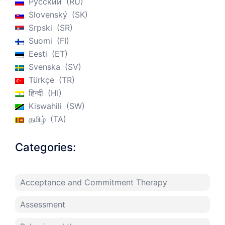
Русский
RU
Slovenský
SK
Srpski
SR
Suomi
FI
Eesti
ET
Svenska
SV
Türkçe
TR
हिन्दी
HI
Kiswahili
SW
தமிழ்
TA
Categories:
Acceptance and Commitment Therapy
Assessment