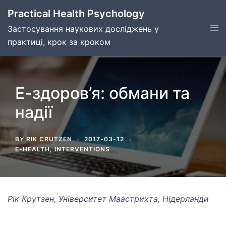
Skip
Practical Health Psychology
to
Tog
Застосування наукових досліджень у
content
men
практиці, крок за кроком
Е-здоров’я: обмани та
надії
BY
RIK CRUTZEN
2017-03-12
E-HEALTH
,
INTERVENTIONS
Рік Крутзен, Університет Маастрихта, Нідерланди