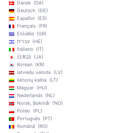
Dansk
DA
Deutsch
DE
Español
ES
Français
FR
Ελλάδα
GR
עברית
HE
Italiano
IT
日本語
JA
Korean
KR
latviešu valoda
LV
lietuvių kalba
LT
Magyar
HU
Nederlands
NL
Norsk, Bokmål
NO
Polski
PL
Português
PT
Română
RO