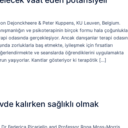
elecek vaat eden potansiyeli
on Dejonckheere & Peter Kuppens, KU Leuven, Belgium.
nışmanlığın ve psikoterapinin birçok formu hala çoğunlukla
rapi odasında gerçekleşiyor. Ancak danışanlar terapi odasın
şında zorluklarla baş etmekte, iyileşmek için fırsatları
ğerlendirmekte ve seanslarda öğrendiklerini uygulamakta
run yaşıyorlar. Kanıtlar gösteriyor ki terapötik […]
vde kalırken sağlıklı olmak
 Dr Federica Picariello and Professor Rona Moss-Morris,