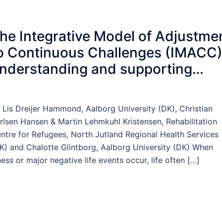
he Integrative Model of Adjustme
o Continuous Challenges (IMACC)
nderstanding and supporting
iopsychosocial adjustment
 Lis Dreijer Hammond, Aalborg University (DK), Christian
rlsen Hansen & Martin Lehmkuhl Kristensen, Rehabilitation
ntre for Refugees, North Jutland Regional Health Services
K) and Chalotte Glintborg, Aalborg University (DK) When
lness or major negative life events occur, life often […]