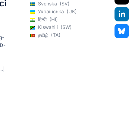
ci
Svenska
SV
Українська
UK
हिन्दी
HI
Kiswahili
SW
தமிழ்
TA
g-
ID-
[…]