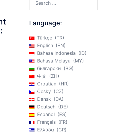
nt
Language:
:
Türkçe
TR
English
EN
Bahasa Indonesia
ID
Bahasa Melayu
MY
български
BG
中文
ZH
Croatian
HR
Český
CZ
Dansk
DA
Deutsch
DE
Español
ES
Français
FR
Ελλάδα
GR