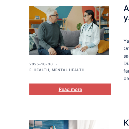
A
y
Ya
Ön
sa
Dü
2025-10-30
E-HEALTH
,
MENTAL HEALTH
fa
be
Read more
K