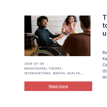
T
t
u
b
By
Ka
2026-07-06
Ce
BEHAVIOURAL THEORY
,
(D
INTERVENTIONS
,
MENTAL HEALTH
,
il
SELF-REGULATION
,
STRESS AND
COPING
Read more