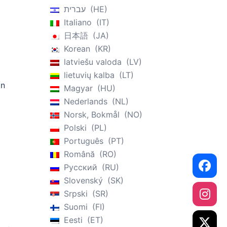
עברית
HE
Italiano
IT
日本語
JA
Korean
KR
latviešu valoda
LV
lietuvių kalba
LT
in
Magyar
HU
Nederlands
NL
Norsk, Bokmål
NO
Polski
PL
Português
PT
Română
RO
Русский
RU
Slovenský
SK
Srpski
SR
Suomi
FI
Eesti
ET