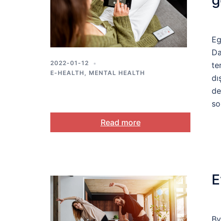
g
Eg
Da
2022-01-12
te
E-HEALTH
,
MENTAL HEALTH
dı
de
so
Read more
E
By