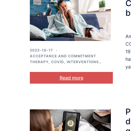
C
b
Am
CO
2023-10-17
19
ACCEPTANCE AND COMMITMENT
ha
THERAPY
,
COVID
,
INTERVENTIONS
,
ya
MENTAL HEALTH
,
PUBLIC HEALTH
Read more
P
d