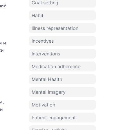
Goal setting
ний
Habit
Illness representation
Incentives
м и
ки
Interventions
Medication adherence
Mental Health
Mental Imagery
м,
Motivation
ми
Patient engagement