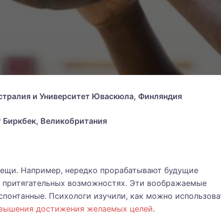
встралия и Университет Юваскюла, Финляндия
 Биркбек, Великобритания
ещи. Например, нередко прорабатывают будущие
 о притягательных возможностях. Эти воображаемые
спонтанные. Психологи изучили, как можно использова
овышения достижения желаемых целей
.