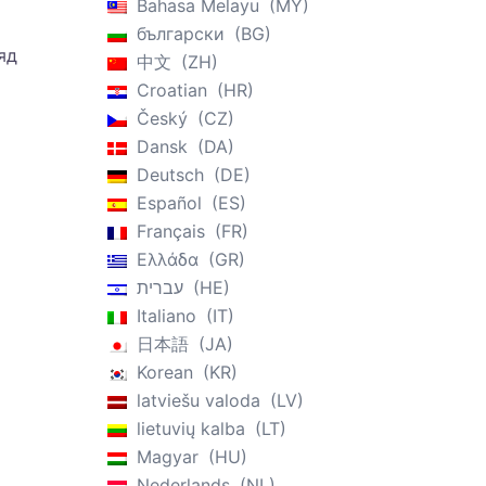
Bahasa Melayu
MY
български
BG
яд
中文
ZH
Croatian
HR
Český
CZ
Dansk
DA
Deutsch
DE
Español
ES
Français
FR
Ελλάδα
GR
עברית
HE
Italiano
IT
日本語
JA
Korean
KR
latviešu valoda
LV
lietuvių kalba
LT
Magyar
HU
Nederlands
NL