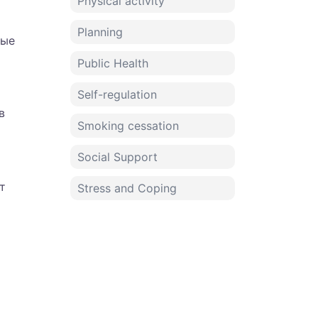
Physical activity
Planning
ные
Public Health
Self-regulation
в
Smoking cessation
Social Support
т
Stress and Coping