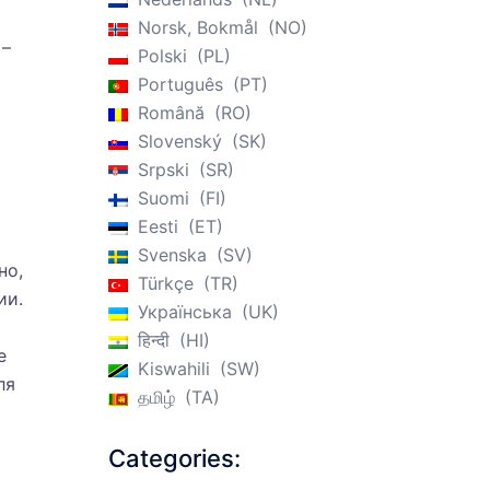
Norsk, Bokmål
NO
 –
Polski
PL
Português
PT
Română
RO
Slovenský
SK
Srpski
SR
Suomi
FI
Eesti
ET
Svenska
SV
но,
Türkçe
TR
ии.
Українська
UK
हिन्दी
HI
е
Kiswahili
SW
ля
தமிழ்
TA
Categories: