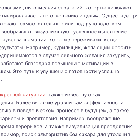
хологами для описания стратегий, которые включают
отивированность по отношению к целям. Существует р
ключают самостоятельные или под руководством
и воображают, визуализируют успешное исполнение
 чувства и эмоции, которые переживали, когда
результаты. Например, курильщик, желающий бросить,
едпринимаются в случае сильного желания закурить,
 работают благодаря повышению мотивации в
щем. Это путь к улучшению готовности успешно
.
нкретной ситуации
, также известную как
едения. Более высокие уровни самоэффективности
стию в поведенческом процессе в будущем, а также
барьеры и препятствия. Например, воображение
 время перерывов, а также визуализация преодоления
апример, поиск альтернатив без сахара для утоления