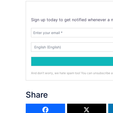
Sign up today to get notified whenever a n
And don’t worry, we hate spam too! You can unsubscribe a
Share