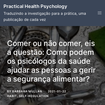
Skip
Practical Health Psychology
to
Tog
Traduzindo a investigação para a prática, uma
content
men
publicação de cada vez
Comer ou não comer, eis
a questão: Como podem
os psicólogos da saúde
ajudar as pessoas a gerir
a segurança alimentar?
BY
BARBARA MULLAN
2021-01-22
HABIT
,
SELF-REGULATION