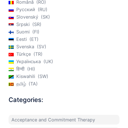
Română
RO
Русский
RU
Slovenský
SK
Srpski
SR
Suomi
FI
Eesti
ET
Svenska
SV
Türkçe
TR
Українська
UK
हिन्दी
HI
Kiswahili
SW
தமிழ்
TA
Categories:
Acceptance and Commitment Therapy