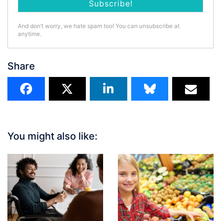
And don’t worry, we hate spam too! You can unsubscribe at
anytime.
Share
You might also like: