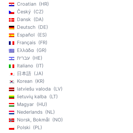
Croatian
HR
Český
CZ
Dansk
DA
Deutsch
DE
Español
ES
Français
FR
Ελλάδα
GR
עברית
HE
Italiano
IT
日本語
JA
Korean
KR
latviešu valoda
LV
lietuvių kalba
LT
Magyar
HU
Nederlands
NL
Norsk, Bokmål
NO
Polski
PL