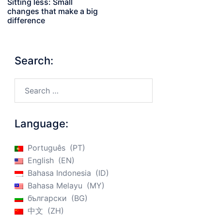
Sitting less: Small
changes that make a big
difference
Search:
Search…
Language:
Português
PT
English
EN
Bahasa Indonesia
ID
Bahasa Melayu
MY
български
BG
中文
ZH