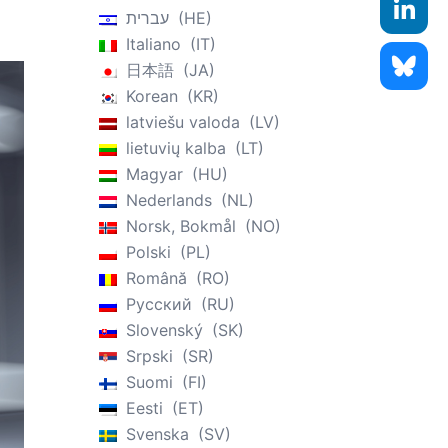
עברית
HE
Italiano
IT
日本語
JA
Korean
KR
latviešu valoda
LV
lietuvių kalba
LT
Magyar
HU
Nederlands
NL
Norsk, Bokmål
NO
Polski
PL
Română
RO
Русский
RU
Slovenský
SK
Srpski
SR
Suomi
FI
Eesti
ET
Svenska
SV