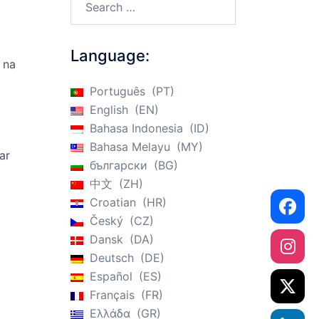
Language:
 na
Português
PT
English
EN
Bahasa Indonesia
ID
Bahasa Melayu
MY
ar
български
BG
中文
ZH
Croatian
HR
Český
CZ
Dansk
DA
Deutsch
DE
Español
ES
Français
FR
Ελλάδα
GR