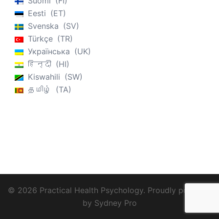
Suomi
FI
Eesti
ET
Svenska
SV
Türkçe
TR
Українська
UK
हिन्दी
HI
Kiswahili
SW
தமிழ்
TA
© 2026 Practical Health Psychology. Proudly powered
by
Sydney Pro