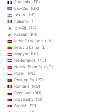
Français
FR
Ελλάδα
GR
עברית
HE
Italiano
IT
日本語
JA
Korean
KR
latviešu valoda
LV
lietuvių kalba
LT
Magyar
HU
Nederlands
NL
Norsk, Bokmål
NO
Polski
PL
Português
PT
Română
RO
Русский
RU
Slovenský
SK
Srpski
SR