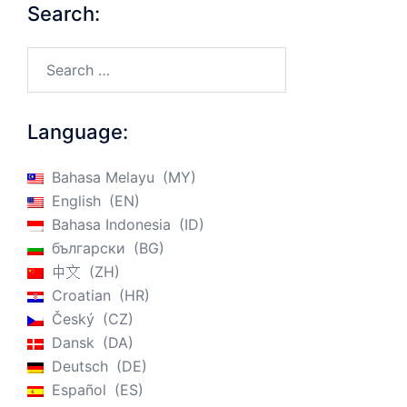
Search:
Search…
Language:
Bahasa Melayu
MY
English
EN
Bahasa Indonesia
ID
български
BG
中文
ZH
Croatian
HR
Český
CZ
Dansk
DA
Deutsch
DE
Español
ES