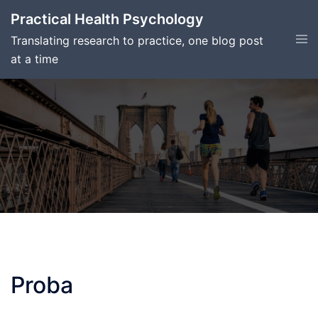
Skip
Practical Health Psychology
to
Tog
Translating research to practice, one blog post
content
men
at a time
Proba