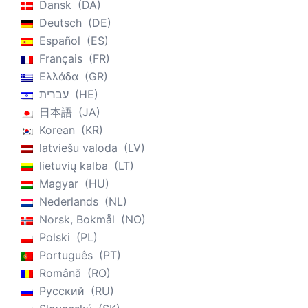
Dansk
DA
Deutsch
DE
Español
ES
Français
FR
Ελλάδα
GR
עברית
HE
日本語
JA
Korean
KR
latviešu valoda
LV
lietuvių kalba
LT
Magyar
HU
Nederlands
NL
Norsk, Bokmål
NO
Polski
PL
Português
PT
Română
RO
Русский
RU