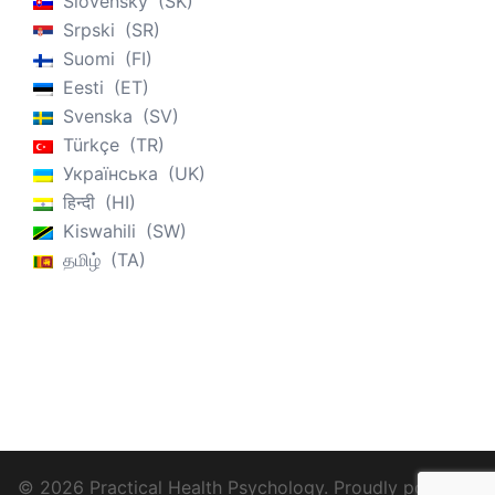
Slovenský
SK
Srpski
SR
Suomi
FI
Eesti
ET
Svenska
SV
Türkçe
TR
Українська
UK
हिन्दी
HI
Kiswahili
SW
தமிழ்
TA
© 2026 Practical Health Psychology. Proudly powered