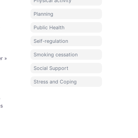
Physical activity
Planning
t
Public Health
Self-regulation
Smoking cessation
er »
Social Support
Stress and Coping
s
us