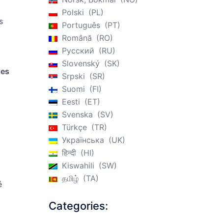
Polski
PL
s
Português
PT
Română
RO
Русский
RU
Slovenský
SK
les
Srpski
SR
Suomi
FI
Eesti
ET
Svenska
SV
Türkçe
TR
Українська
UK
हिन्दी
HI
Kiswahili
SW
தமிழ்
TA
é
Categories: