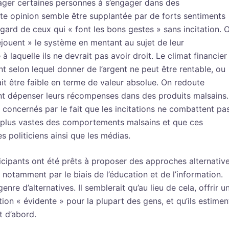
rager certaines personnes à s’engager dans des
te opinion semble être supplantée par de forts sentiments
’égard de ceux qui « font les bons gestes » sans incitation. 
éjouent » le système en mentant au sujet de leur
laquelle ils ne devrait pas avoir droit. Le climat financier
nt selon lequel donner de l’argent ne peut être rentable, ou
it être faible en terme de valeur absolue. On redoute
sent dépenser leurs récompenses dans des produits malsains.
 concernés par le fait que les incitations ne combattent pa
plus vastes des comportements malsains et que ces
es politiciens ainsi que les médias.
icipants ont été prêts à proposer des approches alternativ
otamment par le biais de l’éducation et de l’information.
re d’alternatives. Il semblerait qu’au lieu de cela, offrir u
ion « évidente » pour la plupart des gens, et qu’ils estimen
t d’abord.