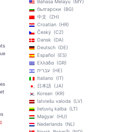
Bahasa Melayu
MY
български
BG
中文
ZH
Croatian
HR
Český
CZ
Dansk
DA
nts
Deutsch
DE
que
Español
ES
Ελλάδα
GR
עברית
HE
Italiano
IT
es
日本語
JA
et
Korean
KR
latviešu valoda
LV
lietuvių kalba
LT
es
Magyar
HU
s
Nederlands
NL
Norsk, Bokmål
NO