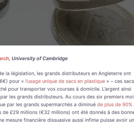
arch
, University of Cambridge
e la législation, les grands distributeurs en Angleterre ont
06€) pour «
l’usage unique de sacs en plastique
» – ces sacs
hé pour transporter vos courses à domicile. L’argent ainsi
par les grands distributeurs. Au cours des six premiers moi
stique par les grands supermarchés a diminué
de plus de 90%
lus de £29 millions (€32 millions) ont été donnés à des bonn
une mesure financière dissuasive aussi infime puisse avoir un