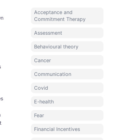
Acceptance and
On
Commitment Therapy
Assessment
Behavioural theory
Cancer
s
Communication
Covid
es
E-health
n
Fear
t
Financial Incentives