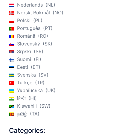
Nederlands
NL
Norsk, Bokmål
NO
Polski
PL
Português
PT
Română
RO
Slovenský
SK
Srpski
SR
Suomi
FI
Eesti
ET
Svenska
SV
Türkçe
TR
Українська
UK
हिन्दी
HI
Kiswahili
SW
தமிழ்
TA
Categories: