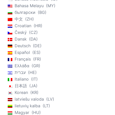
Bahasa Melayu
MY
български
BG
中文
ZH
Croatian
HR
Český
CZ
Dansk
DA
Deutsch
DE
Español
ES
Français
FR
Ελλάδα
GR
עברית
HE
Italiano
IT
日本語
JA
Korean
KR
latviešu valoda
LV
lietuvių kalba
LT
Magyar
HU