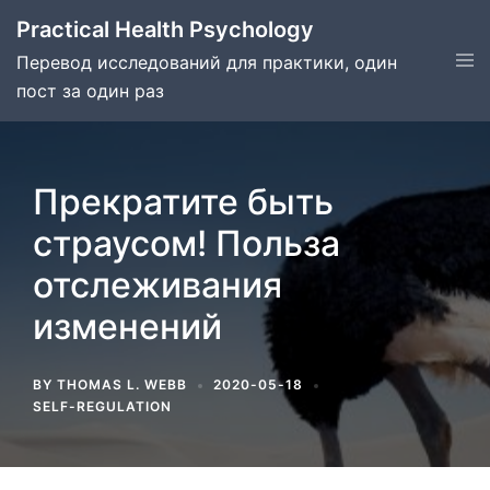
Skip
Practical Health Psychology
to
Tog
Перевод исследований для практики, один
content
men
пост за один раз
Прекратите быть
страусом! Польза
отслеживания
изменений
BY
THOMAS L. WEBB
2020-05-18
SELF-REGULATION