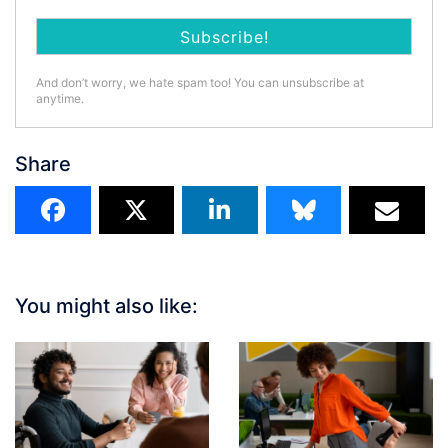
And don’t worry, we hate spam too! You can unsubscribe at
anytime.
Share
You might also like: