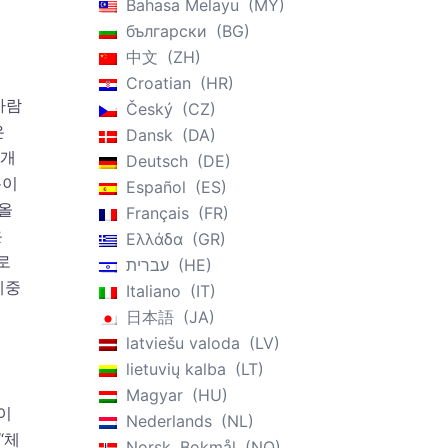
Bahasa Melayu
MY
български
BG
中文
ZH
Croatian
HR
사람
Český
CZ
은
Dansk
DA
 개
Deutsch
DE
쁨이
Español
ES
가올
Français
FR
은
Ελλάδα
GR
로
עברית
HE
체중
Italiano
IT
日本語
JA
latviešu valoda
LV
lietuvių kalba
LT
Magyar
HU
’이
Nederlands
NL
“체
Norsk, Bokmål
NO