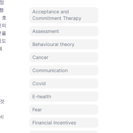
결정
 행
Acceptance and
 호
Commitment Therapy
신의
Assessment
분을
있도
Behavioural theory
에
Cancer
Communication
Covid
E-health
 것
Fear
비
Financial Incentives