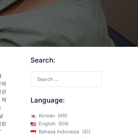
Search:
Search…
을
문제
것은
Language:
 체
는
날
Korean
KR
이런
English
EN
’
Bahasa Indonesia
ID