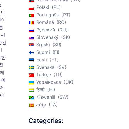
e
Polski
PL
 보
Português
PT
단어
Română
RO
릅
Русский
RU
 시
Slovenský
SK
관건
Srpski
SR
체
Suomi
FI
용한
Eesti
ET
됩
Svenska
SV
말에
Türkçe
TR
 데
Українська
UK
루어
हिन्दी
HI
ct
Kiswahili
SW
தமிழ்
TA
Categories: