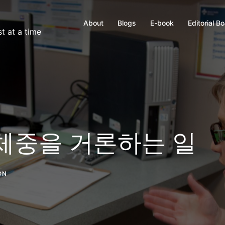
About
Blogs
E-book
Editorial B
t at a time
 체중을 거론하는 일
ON