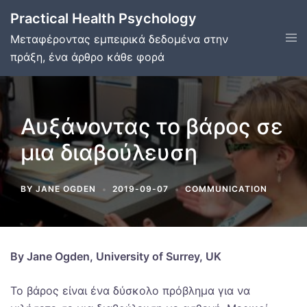
Skip
Practical Health Psychology
to
Tog
Μεταφέροντας εμπειρικά δεδομένα στην
content
men
πράξη, ένα άρθρο κάθε φορά
Αυξάνοντας το βάρος σε
μια διαβούλευση
BY
JANE OGDEN
2019-09-07
COMMUNICATION
By Jane Ogden, University of Surrey, UK
Το βάρος είναι ένα δύσκολο πρόβλημα για να