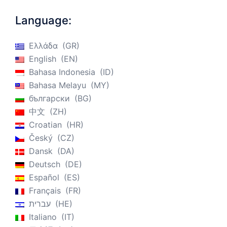
Language:
Ελλάδα
GR
English
EN
Bahasa Indonesia
ID
Bahasa Melayu
MY
български
BG
中文
ZH
Croatian
HR
Český
CZ
Dansk
DA
Deutsch
DE
Español
ES
Français
FR
עברית
HE
Italiano
IT