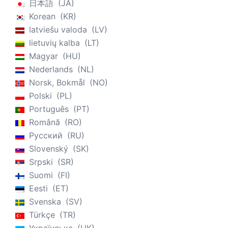
日本語
JA
Korean
KR
latviešu valoda
LV
lietuvių kalba
LT
Magyar
HU
Nederlands
NL
Norsk, Bokmål
NO
Polski
PL
Português
PT
Română
RO
Русский
RU
Slovenský
SK
Srpski
SR
Suomi
FI
Eesti
ET
Svenska
SV
Türkçe
TR