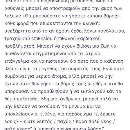
μιλήσετε σε μια διαβούλευση με ασθενή. Μερικοί
ασθενείς μπορεί να αποστραφούν από την ακοή των
λέξεων «Θα μπορούσατε να χάσετε κάποιο βάρος»
κάθε φορά που επισκέπτονται την κλινική:
ανεξάρτητα από το αν έχουν έρθει λόγω πονόλαιμου,
τραχηλικού επιθηλίου ή πιθανού καρδιακού
προβλήματος. Μπορεί να έχουν βιώσει μια ζωή να
αισθάνονται στιγματισμένοι από το ιατρικό
επάγγελμα και να πιστεύουν ότι αυτό που ο καθένας
βλέπει είναι το μέγεθος του σώματός τους. Ενώ αυτό
συμβαίνει για μερικά άτομα, άλλα μπορεί να μην
έχουν ποτέ θεωρήσει το βάρος τους ως θέμα, και θα
μπορούσαν να προσβληθούν ή να εκπλαγούν εάν το
θέμα συζητηθεί. Μερικοί άνθρωποι μπορεί απλά να
μην θέλουν να ακούσουν το μήνυμα και να
αποκλείσουν ό, τι λένε, για παράδειγμα “τι ξέρετε
εσείς? – είστε λεπτός / παχύς / πάρα πολύ νέος /
πολύ γέρος” ή “επιστήμη είναι πάντα λάθος.”