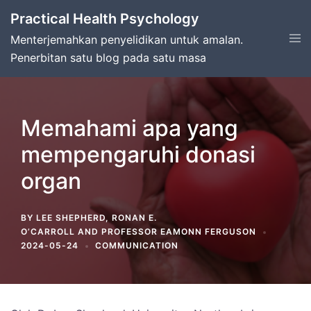
Skip
Practical Health Psychology
to
Tog
Menterjemahkan penyelidikan untuk amalan.
content
men
Penerbitan satu blog pada satu masa
Memahami apa yang
mempengaruhi donasi
organ
BY
LEE SHEPHERD
,
RONAN E.
O’CARROLL
AND
PROFESSOR EAMONN FERGUSON
2024-05-24
COMMUNICATION