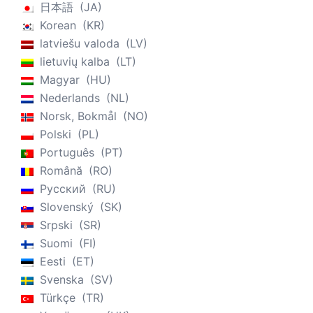
日本語
JA
Korean
KR
latviešu valoda
LV
lietuvių kalba
LT
Magyar
HU
Nederlands
NL
Norsk, Bokmål
NO
Polski
PL
Português
PT
Română
RO
Русский
RU
Slovenský
SK
Srpski
SR
Suomi
FI
Eesti
ET
Svenska
SV
Türkçe
TR