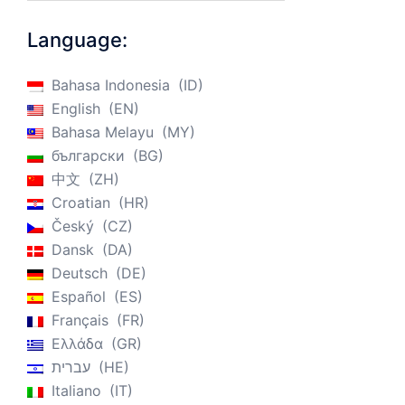
Language:
Bahasa Indonesia
ID
English
EN
Bahasa Melayu
MY
български
BG
中文
ZH
Croatian
HR
Český
CZ
Dansk
DA
Deutsch
DE
Español
ES
Français
FR
Ελλάδα
GR
עברית
HE
Italiano
IT