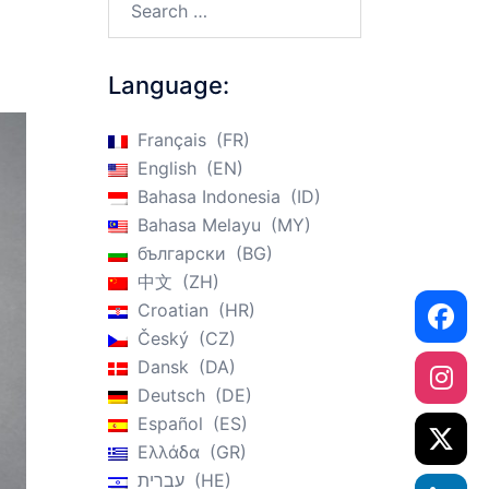
Language:
Français
FR
English
EN
Bahasa Indonesia
ID
Bahasa Melayu
MY
български
BG
中文
ZH
Croatian
HR
Český
CZ
Dansk
DA
Deutsch
DE
Español
ES
Ελλάδα
GR
עברית
HE