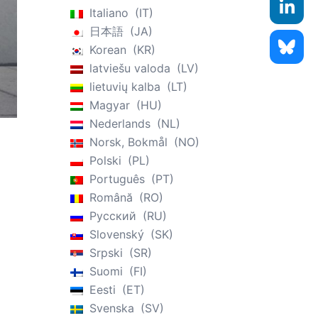
Italiano
IT
日本語
JA
Korean
KR
latviešu valoda
LV
lietuvių kalba
LT
Magyar
HU
Nederlands
NL
Norsk, Bokmål
NO
Polski
PL
Português
PT
Română
RO
Русский
RU
Slovenský
SK
Srpski
SR
Suomi
FI
Eesti
ET
Svenska
SV