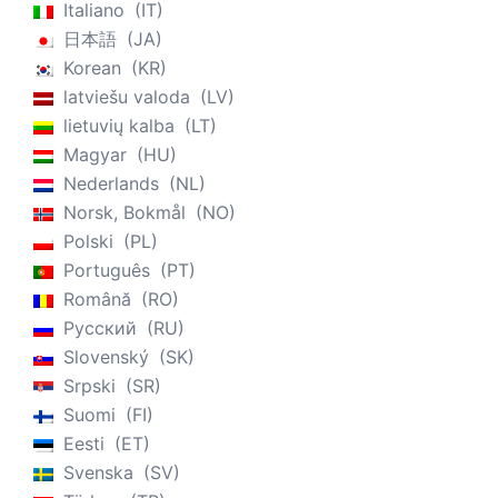
Italiano
IT
日本語
JA
Korean
KR
latviešu valoda
LV
lietuvių kalba
LT
Magyar
HU
Nederlands
NL
Norsk, Bokmål
NO
Polski
PL
Português
PT
Română
RO
Русский
RU
Slovenský
SK
Srpski
SR
Suomi
FI
Eesti
ET
Svenska
SV