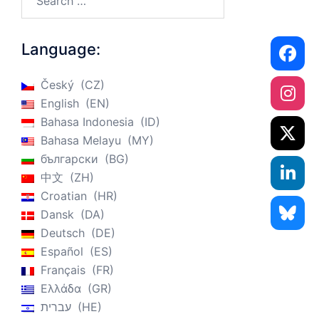
Language:
Český
CZ
English
EN
Bahasa Indonesia
ID
Bahasa Melayu
MY
български
BG
中文
ZH
Croatian
HR
Dansk
DA
Deutsch
DE
Español
ES
Français
FR
Ελλάδα
GR
עברית
HE