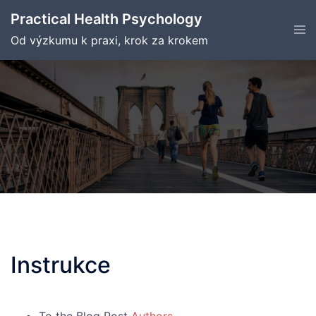
Skip
Practical Health Psychology
to
Tog
men
Od výzkumu k praxi, krok za krokem
content
Instrukce