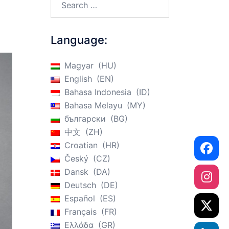
Language:
Magyar
HU
English
EN
Bahasa Indonesia
ID
Bahasa Melayu
MY
български
BG
中文
ZH
Croatian
HR
Český
CZ
Dansk
DA
Deutsch
DE
Español
ES
Français
FR
Ελλάδα
GR