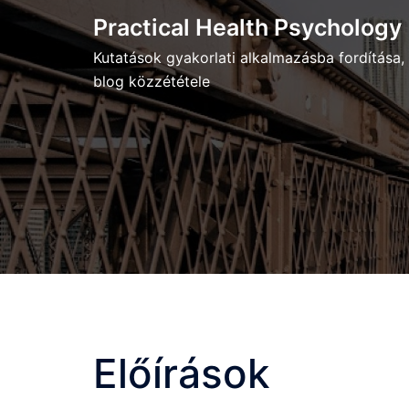
Skip
Practical Health Psychology
to
Kutatások gyakorlati alkalmazásba fordítása,
content
blog közzététele
Előírások