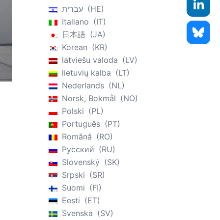
עברית
HE
Italiano
IT
日本語
JA
Korean
KR
latviešu valoda
LV
lietuvių kalba
LT
Nederlands
NL
Norsk, Bokmål
NO
Polski
PL
Português
PT
Română
RO
Русский
RU
Slovenský
SK
Srpski
SR
Suomi
FI
Eesti
ET
Svenska
SV