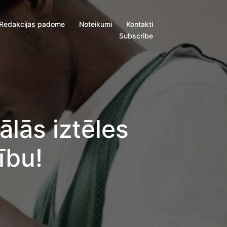
Redakcijas padome
Noteikumi
Kontakti
Subscribe
ālās iztēles
ību!