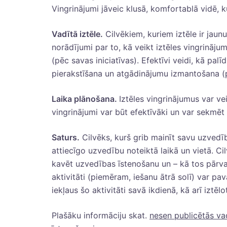
Vingrinājumi jāveic klusā, komfortablā vidē,
Vadītā iztēle.
Cilvēkiem, kuriem iztēle ir jaun
norādījumi par to, kā veikt iztēles vingrinājum
(pēc savas iniciatīvas). Efektīvi veidi, kā palī
pierakstīšana un atgādinājumu izmantošana (
Laika plānošana.
Iztēles vingrinājumus var vei
vingrinājumi var būt efektīvāki un var sekmēt
Saturs.
Cilvēks, kurš grib mainīt savu uzvedību
attiecīgo uzvedību noteiktā laikā un vietā. Ci
kavēt uzvedības īstenošanu un – kā tos pārvar
aktivitāti (piemēram, iešanu ātrā solī) var pa
iekļaus šo aktivitāti savā ikdienā, kā arī iztēlo
Plašāku informāciju skat.
nesen publicētās va