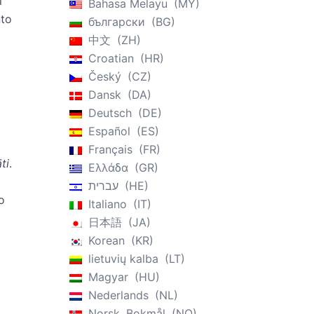
i
Bahasa Melayu
MY
nto
български
BG
中文
ZH
Croatian
HR
Český
CZ
Dansk
DA
Deutsch
DE
Español
ES
Français
FR
ti
.
Ελλάδα
GR
עברית
HE
o
Italiano
IT
日本語
JA
Korean
KR
lietuvių kalba
LT
Magyar
HU
Nederlands
NL
Norsk, Bokmål
NO