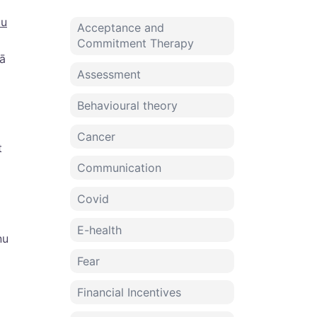
tu
Acceptance and
Commitment Therapy
kā
Assessment
Behavioural theory
Cancer
t
Communication
Covid
E-health
ņu
Fear
Financial Incentives