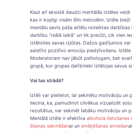
Kaut arī eksistē daudzi mentālās iztēles veidi 
kas ir kopīgi visām šīm metodēm. Iztēle bieži 
mentālu sevis paša attēlu noteiktas darbības ī
darbību “reālā laikā” un tik precīzi, cik vie
iztēloties savas izjūtas. Dažos gadījumos var 
saistīto pozitīvo emociju piedzīvošanu. Iztēle
Moderatoram nav jābūt psihologam, bet svarīga
grupā, kur grupas dalībnieki iztēlojas savus 
Vai tas strādā?
Iztēli var pielietot, lai sekmētu motivāciju un
liecina, ka, pamudinot cilvēkus vizualizēt soļ
rezultātus, var sekmēt labāku motivāciju un pa
Mentālā iztēle ir efektīva
alkohola lietošanas
ēšanas sekmēšan
ai un
smēķēšanas atmešan
a