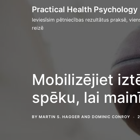
Skip
Practical Health Psychology
to
Ieviesīsim pētniecības rezultātus praksē, vien
content
reizē
Mobilizējiet izt
spēku, lai mai
BY
MARTIN S. HAGGER
AND
DOMINIC CONROY
2