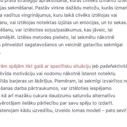
du prāta stratēģiju aprakstīšanai, kurās cilvēks izmanto iztēl
ijas sekmēšanai. Pastāv virkne dažādu metožu, kurās izma
ga vadītus vingrinājumus, kuru laikā cilvēks iztēlojas vai
u, vai iztēlojas noteiktas izjūtas un emocijas, un to sekas.
anu, var iztēloties soļus/pasākumus, kas jāveic, lai
smēķēt. Iztēles metodes pielieto, lai sekmētu nākotnē
kā pilnveidot sagatavošanos un veicināt gatavību sekmīgai
.
vām spējām tikt galā ar specifisku situāciju
jeb
paš
efektivitā
divīda motivāciju vai
nodomu
nākotnē īstenot noteiktu
tās barjeras un šķēršļus. Piemēram, lai sekmīgi izvairītos n
ošanas darba pārtraukumos, var iztēloties iespējamo
, kā arī mazāku cukura daudzumu saturošu alternatīvu
ērotājam lielāku pārliecību par savu spēju to izdarīt.
i īstenojam kādu uzvedību, izveido lomas modeli – pats sevi!