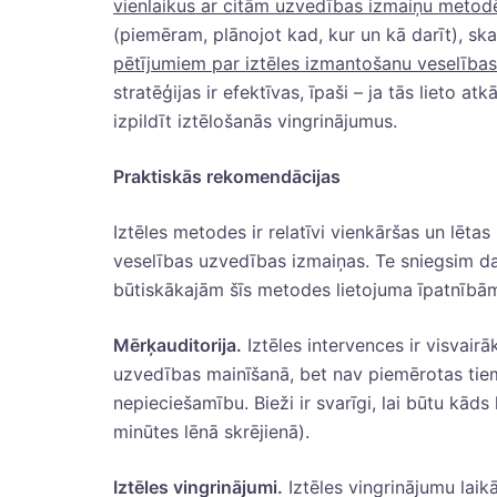
vienlaikus ar citām uzvedības izmaiņu meto
(piemēram, plānojot kad, kur un kā darīt), sk
pētījumiem par iztēles izmantošanu veselība
stratēģijas ir efektīvas, īpaši – ja tās lieto at
izpildīt iztēlošanās vingrinājumus.
Praktiskās rekomendācijas
Iztēles metodes ir relatīvi vienkāršas un lēta
veselības uzvedības izmaiņas. Te sniegsim da
būtiskākajām šīs metodes lietojuma īpatnīb
Mērķauditorija.
Iztēles intervences ir visvairā
uzvedības mainīšanā, bet nav piemērotas tie
nepieciešamību. Bieži ir svarīgi, lai būtu kā
minūtes lēnā skrējienā).
Iztēles vingrinājumi.
Iztēles vingrinājumu laik