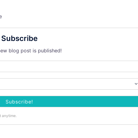
e
Subscribe
ew blog post is published!
t anytime.