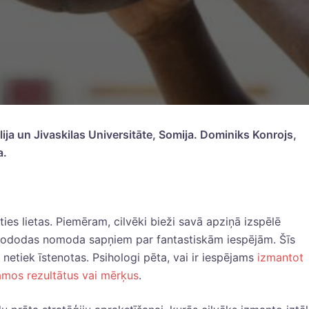
lija un Jivaskilas Universitāte, Somija. Dominiks Konrojs,
a.
ies lietas. Piemēram, cilvēki bieži savā apziņā izspēlē
 nododas nomoda sapņiem par fantastiskām iespējām. Šīs
 netiek īstenotas. Psihologi pēta, vai ir iespējams
izmantot
ēlamos rezultātus vai mērķus
.