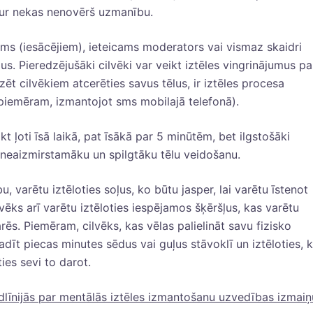
 kur nekas nenovērš uzmanību.
ums (iesācējiem), ieteicams moderators vai vismaz skaidri
us. Pieredzējušāki cilvēki var veikt iztēles vingrinājumus pa
dzēt cilvēkiem atcerēties savus tēlus, ir iztēles procesa
piemēram, izmantojot sms mobilajā telefonā).
kt ļoti īsā laikā, pat īsākā par 5 minūtēm, bet ilgstošāki
 neaizmirstamāku un spilgtāku tēlu veidošanu.
, varētu iztēloties soļus, ko būtu jasper, lai varētu īstenot
lvēks arī varētu iztēloties iespējamos šķēršļus, kas varētu
ēs. Piemēram, cilvēks, kas vēlas palielināt savu fizisko
vadīt piecas minutes sēdus vai guļus stāvoklī un iztēloties, 
ties sevi to darot.
dlīnijās par mentālās iztēles izmantošanu uzvedības izmaiņ