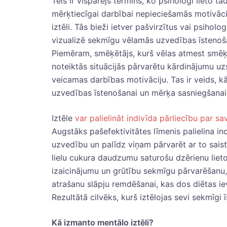
Tēls ir vispārējs termins, ko psihologi lieto tā
mērķtiecīgai darbībai nepieciešamās motivāc
iztēli. Tās bieži ietver pašvirzītus vai psiholo
vizualizē sekmīgu vēlamās uzvedības īstenošan
Piemēram, smēķētājs, kurš vēlas atmest smēķēš
noteiktās situācijās pārvarētu kārdinājumu uz
veicamas darbības motivāciju. Tas ir veids, 
uzvedības īstenošanai un mērķa sasniegšanai
Iztēle
var palielināt indivīda pārliecību par sa
Augstāks pašefektivitātes līmenis palielina in
uzvedību un palīdz viņam pārvarēt ar to saistī
lielu cukura daudzumu saturošu dzērienu liet
izaicinājumu un grūtību sekmīgu pārvarēšanu
atrašanu slāpju remdēšanai, kas dos diētas iev
Rezultātā cilvēks, kurš iztēlojas sevi sekmīg
Kā izmanto mentālo iztēli?