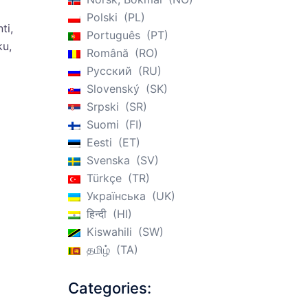
Polski
PL
ti,
Português
PT
ku,
Română
RO
Русский
RU
Slovenský
SK
Srpski
SR
Suomi
FI
Eesti
ET
Svenska
SV
Türkçe
TR
Українська
UK
हिन्दी
HI
Kiswahili
SW
தமிழ்
TA
Categories: