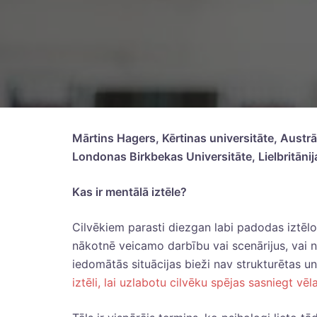
Mārtins Hagers, Kērtinas universitāte, Austrā
Londonas Birkbekas Universitāte, Lielbritānij
Kas ir mentālā iztēle?
Cilvēkiem parasti diezgan labi padodas iztēlot
nākotnē veicamo darbību vai scenārijus, vai
iedomātās situācijas bieži nav strukturētas un
iztēli, lai uzlabotu cilvēku spējas sasniegt v