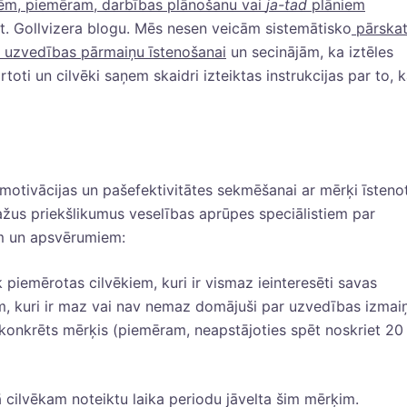
dēm, piemēram, darbības plānošanu vai
ja-tad
plāniem
at. Gollvizera blogu. Mēs nesen veicām sistemātisko
pārska
s uzvedības pārmaiņu īstenošanai
un secinājām, ka iztēles
kārtoti un cilvēki saņem skaidri izteiktas instrukcijas par to, 
s motivācijas un pašefektivitātes sekmēšanai ar mērķi īsteno
žus priekšlikumus veselības aprūpes speciālistiem par
ām un apsvērumiem:
k piemērotas cilvēkiem, kuri ir vismaz ieinteresēti savas
m, kuri ir maz vai nav nemaz domājuši par uzvedības izmai
ds konkrēts mērķis (piemēram, neapstājoties spēt noskriet 20
ā cilvēkam noteiktu laika periodu jāvelta šim mērķim.