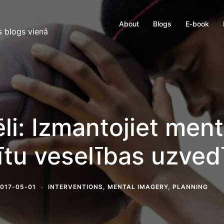
About
Blogs
E-book
s blogs vienā
ēli: Izmantojiet ment
nītu veselības uzved
017-05-01
INTERVENTIONS
,
MENTAL IMAGERY
,
PLANNING