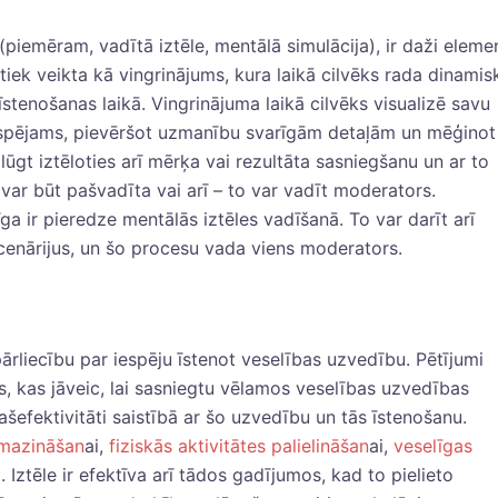
(piemēram, vadītā iztēle, mentālā simulācija), ir daži elemen
tiek veikta kā vingrinājums, kura laikā cilvēks rada dinamis
stenošanas laikā. Vingrinājuma laikā cilvēks visualizē savu
n iespējams, pievēršot uzmanību svarīgām detaļām un mēģinot
lūgt iztēloties arī mērķa vai rezultāta sasniegšanu un ar to
 var būt pašvadīta vai arī – to var vadīt moderators.
 ir pieredze mentālās iztēles vadīšanā. To var darīt arī
scenārijus, un šo procesu vada viens moderators.
 pārliecību par iespēju īstenot veselības uzvedību. Pētījumi
us, kas jāveic, lai sasniegtu vēlamos veselības uzvedības
šefektivitāti saistībā ar šo uzvedību un tās īstenošanu.
 mazināšan
ai,
fiziskās aktivitātes palielināšan
ai,
veselīgas
i. Iztēle ir efektīva arī tādos gadījumos, kad to pielieto