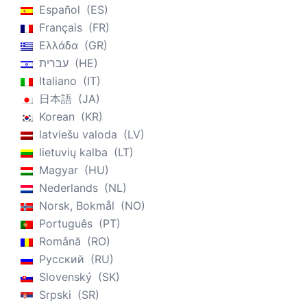
Español
ES
Français
FR
Ελλάδα
GR
עברית
HE
Italiano
IT
日本語
JA
Korean
KR
latviešu valoda
LV
lietuvių kalba
LT
Magyar
HU
Nederlands
NL
Norsk, Bokmål
NO
Português
PT
Română
RO
Русский
RU
Slovenský
SK
Srpski
SR