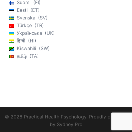
Suomi
FI
Eesti
ET
Svenska
SV
Türkçe
TR
Українська
UK
हिन्दी
HI
Kiswahili
SW
தமிழ்
TA
© 2026 Practical Health Psychology. Proudly powered
by
Sydney Pro