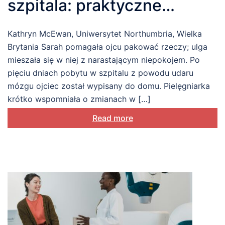
szpitala: praktyczne
wnioski płynące ze
Kathryn McEwan, Uniwersytet Northumbria, Wielka
wspólnego działania
Brytania Sarah pomagała ojcu pakować rzeczy; ulga
mieszała się w niej z narastającym niepokojem. Po
pięciu dniach pobytu w szpitalu z powodu udaru
mózgu ojciec został wypisany do domu. Pielęgniarka
krótko wspomniała o zmianach w […]
Read more