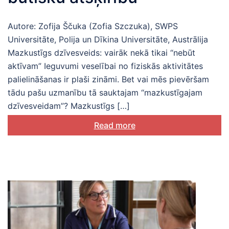
Autore: Zofija Ščuka (Zofia Szczuka), SWPS
Universitāte, Polija un Dīkina Universitāte, Austrālija
Mazkustīgs dzīvesveids: vairāk nekā tikai “nebūt
aktīvam” Ieguvumi veselībai no fiziskās aktivitātes
palielināšanas ir plaši zināmi. Bet vai mēs pievēršam
tādu pašu uzmanību tā sauktajam “mazkustīgajam
dzīvesveidam”? Mazkustīgs […]
Read more