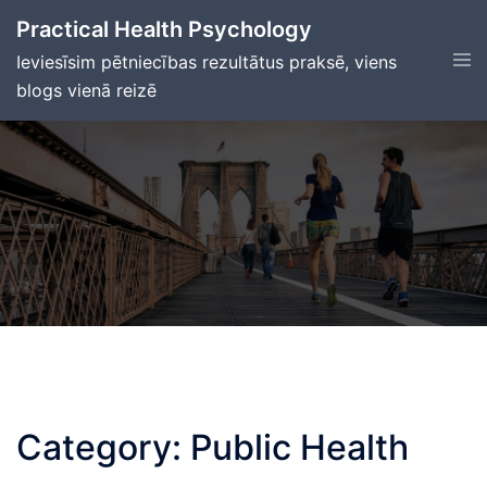
Skip
Practical Health Psychology
to
Tog
Ieviesīsim pētniecības rezultātus praksē, viens
content
men
blogs vienā reizē
Category:
Public Health