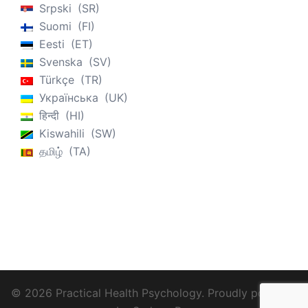
Srpski
SR
Suomi
FI
Eesti
ET
Svenska
SV
Türkçe
TR
Українська
UK
हिन्दी
HI
Kiswahili
SW
தமிழ்
TA
© 2026 Practical Health Psychology. Proudly powered