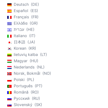
Deutsch
DE
Español
ES
Français
FR
Ελλάδα
GR
עברית
HE
Italiano
IT
日本語
JA
Korean
KR
lietuvių kalba
LT
Magyar
HU
Nederlands
NL
Norsk, Bokmål
NO
Polski
PL
Português
PT
Română
RO
Русский
RU
Slovenský
SK