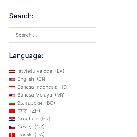
Search:
Search…
Language:
latviešu valoda
LV
English
EN
Bahasa Indonesia
ID
Bahasa Melayu
MY
български
BG
中文
ZH
Croatian
HR
Český
CZ
Dansk
DA