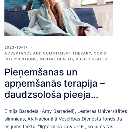
2023-10-17
ACCEPTANCE AND COMMITMENT THERAPY
,
COVID
,
INTERVENTIONS
,
MENTAL HEALTH
,
PUBLIC HEALTH
Pieņemšanas un
apņemšanās terapija –
daudzsološa pieeja
cilvēkiem, kuri cieš no
Eimija Baradela (Amy Barradell), Lesteras Universitātes
ilgtermiņa Covid-19
slimnīcas, AK Nacionālā Veselības Dienesta fonds Ja
es jums teiktu: “Ilgtermiņa Covid-19”, ko jums tas