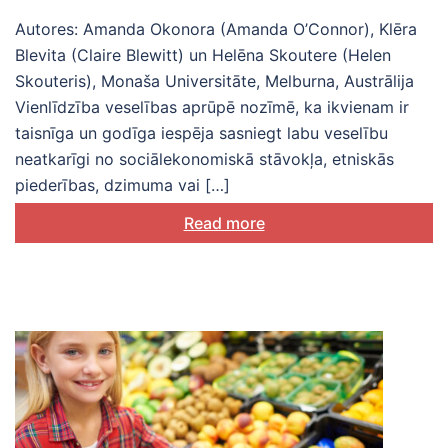
Autores: Amanda Okonora (Amanda O’Connor), Klēra
Blevita (Claire Blewitt) un Helēna Skoutere (Helen
Skouteris), Monaša Universitāte, Melburna, Austrālija
Vienlīdzība veselības aprūpē nozīmē, ka ikvienam ir
taisnīga un godīga iespēja sasniegt labu veselību
neatkarīgi no sociālekonomiskā stāvokļa, etniskās
piederības, dzimuma vai […]
Read more