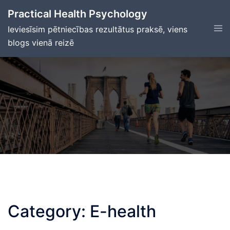
Skip
Practical Health Psychology
to
Tog
Ieviesīsim pētniecības rezultātus praksē, viens
content
men
blogs vienā reizē
Category:
E-health