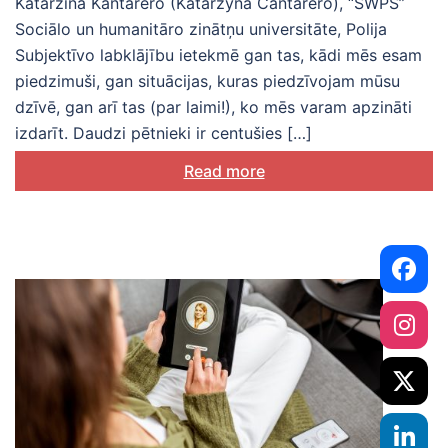
Kataržina Kantarero (Katarzyna Cantarero), “SWPS”
Sociālo un humanitāro zinātņu universitāte, Polija
Subjektīvo labklājību ietekmē gan tas, kādi mēs esam
piedzimuši, gan situācijas, kuras piedzīvojam mūsu
dzīvē, gan arī tas (par laimi!), ko mēs varam apzināti
izdarīt. Daudzi pētnieki ir centušies […]
Read more