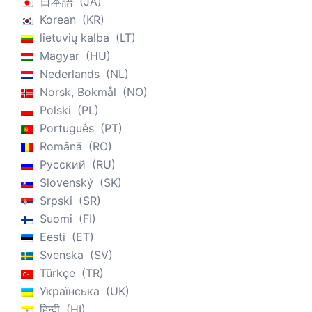
日本語
JA
Korean
KR
lietuvių kalba
LT
Magyar
HU
Nederlands
NL
Norsk, Bokmål
NO
Polski
PL
Português
PT
Română
RO
Русский
RU
Slovenský
SK
Srpski
SR
Suomi
FI
Eesti
ET
Svenska
SV
Türkçe
TR
Українська
UK
हिन्दी
HI