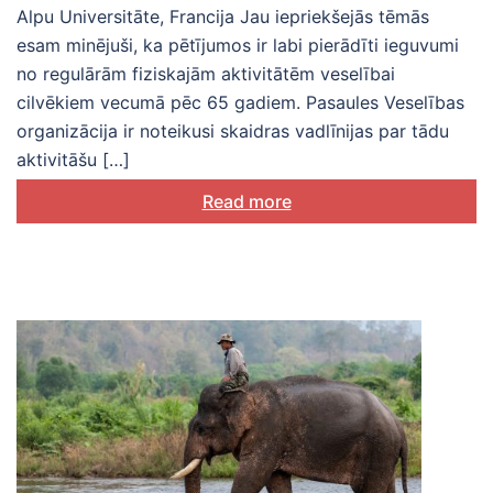
Alpu Universitāte, Francija Jau iepriekšejās tēmās
esam minējuši, ka pētījumos ir labi pierādīti ieguvumi
no regulārām fiziskajām aktivitātēm veselībai
cilvēkiem vecumā pēc 65 gadiem. Pasaules Veselības
organizācija ir noteikusi skaidras vadlīnijas par tādu
aktivitāšu […]
Read more