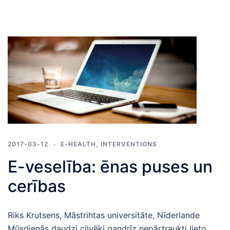
2017-03-12
E-HEALTH
,
INTERVENTIONS
E-veselība: ēnas puses un
cerības
Riks Krutsens, Māstrihtas universitāte, Nīderlande
Mūsdienās daudzi cilvēki gandrīz nepārtraukti lieto