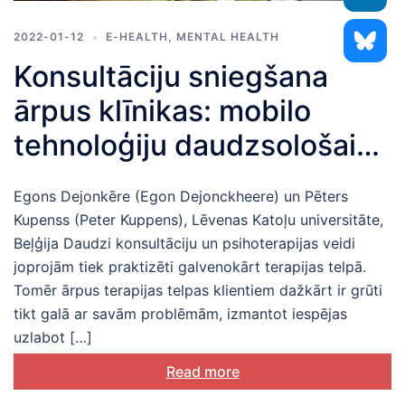
2022-01-12
E-HEALTH
,
MENTAL HEALTH
Konsultāciju sniegšana
ārpus klīnikas: mobilo
tehnoloģiju daudzsološais
potenciāls
Egons Dejonkēre (Egon Dejonckheere) un Pēters
Kupenss (Peter Kuppens), Lēvenas Katoļu universitāte,
Beļģija Daudzi konsultāciju un psihoterapijas veidi
joprojām tiek praktizēti galvenokārt terapijas telpā.
Tomēr ārpus terapijas telpas klientiem dažkārt ir grūti
tikt galā ar savām problēmām, izmantot iespējas
uzlabot […]
Read more