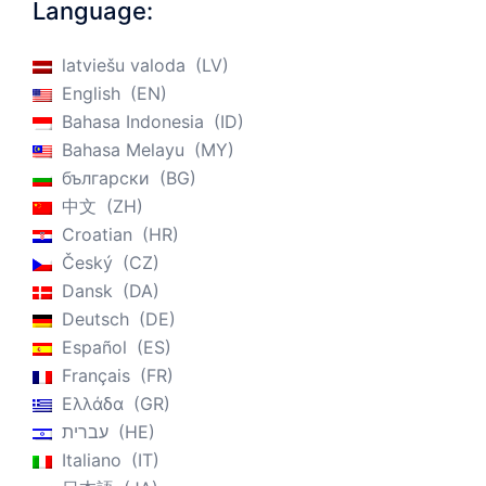
Language:
latviešu valoda
LV
English
EN
Bahasa Indonesia
ID
Bahasa Melayu
MY
български
BG
中文
ZH
Croatian
HR
Český
CZ
Dansk
DA
Deutsch
DE
Español
ES
Français
FR
Ελλάδα
GR
עברית
HE
Italiano
IT