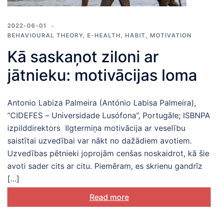
2022-06-01
BEHAVIOURAL THEORY
,
E-HEALTH
,
HABIT
,
MOTIVATION
Kā saskaņot ziloni ar
jātnieku: motivācijas loma
Antonio Labiza Palmeira (António Labisa Palmeira),
“CIDEFES – Universidade Lusófona”, Portugāle; ISBNPA
izpilddirektors Ilgtermiņa motivācija ar veselību
saistītai uzvedībai var nākt no dažādiem avotiem.
Uzvedības pētnieki joprojām cenšas noskaidrot, kā šie
avoti sader cits ar citu. Piemēram, es skrienu gandrīz
[…]
Read more