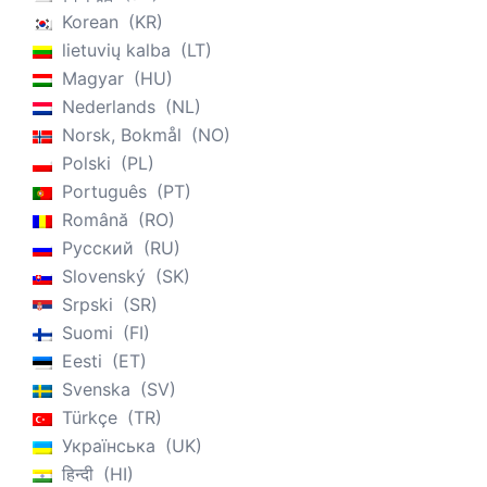
Korean
KR
lietuvių kalba
LT
Magyar
HU
Nederlands
NL
Norsk, Bokmål
NO
Polski
PL
Português
PT
Română
RO
Русский
RU
Slovenský
SK
Srpski
SR
Suomi
FI
Eesti
ET
Svenska
SV
Türkçe
TR
Українська
UK
हिन्दी
HI