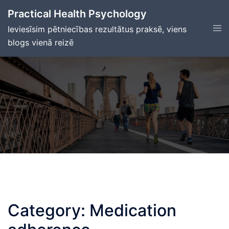
Skip
Practical Health Psychology
to
Tog
Ieviesīsim pētniecības rezultātus praksē, viens
content
men
blogs vienā reizē
Category:
Medication