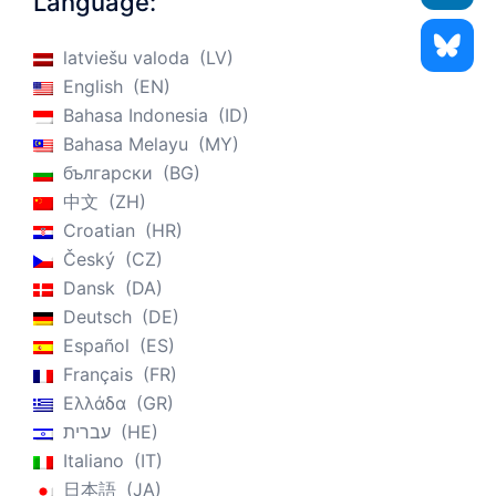
Language:
latviešu valoda
LV
English
EN
Bahasa Indonesia
ID
Bahasa Melayu
MY
български
BG
中文
ZH
Croatian
HR
Český
CZ
Dansk
DA
Deutsch
DE
Español
ES
Français
FR
Ελλάδα
GR
עברית
HE
Italiano
IT
日本語
JA