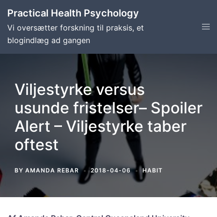
Skip
Practical Health Psychology
to
Tog
Vi oversætter forskning til praksis, et
content
men
blogindlæg ad gangen
Viljestyrke versus
usunde fristelser– Spoiler
Alert – Viljestyrke taber
oftest
BY
AMANDA REBAR
2018-04-06
HABIT