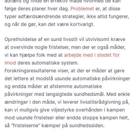
adfærd og finde en effektiv måde hvormed de kan
følge deres planer hver dag.
Problemet
er, at disse
typer adfærdsændrende strategier, ikke altid fungerer,
og når de gør, kan det være kortvarigt.
Opretholdelse af en sund livsstil vil utvivlsomt kræve
at overvinde nogle fristelser, men der er også måder,
vi kan hjælpe folk med at
arbejde med i stedet for
imod
deres automatiske system.
Forskningsresultaterne viser, at der er måder at gøre
det lettere at modstå usunde automatiske påvirkninger
og endda måder at afstemme automatiske
påvirkninger med langsigtede sundhedsmål. Med enkle
ændringer i den måde, vi leverer livsstilsrådgivning på,
kan vi muligvis give viljestyrke overhånden i kampen
mod usunde fristelser eller endda stoppe kampen helt,
så “fristelserne” kæmper på sundhedssiden.