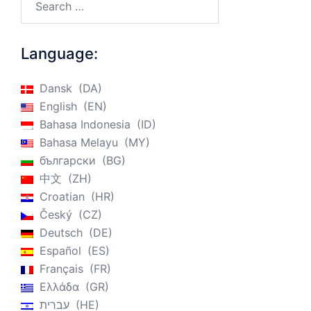
Language:
Dansk
DA
English
EN
Bahasa Indonesia
ID
Bahasa Melayu
MY
български
BG
中文
ZH
Croatian
HR
Český
CZ
Deutsch
DE
Español
ES
Français
FR
Ελλάδα
GR
עברית
HE