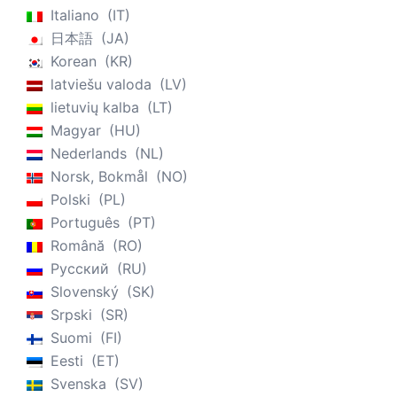
Italiano
IT
日本語
JA
Korean
KR
latviešu valoda
LV
lietuvių kalba
LT
Magyar
HU
Nederlands
NL
Norsk, Bokmål
NO
Polski
PL
Português
PT
Română
RO
Русский
RU
Slovenský
SK
Srpski
SR
Suomi
FI
Eesti
ET
Svenska
SV