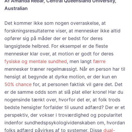
Af Amanda Rebar, Central Queensland University,
Australian
Det kommer ikke som nogen overraskelse, at
forskningsresultaterne viser, at mennesker ikke altid
opfører sig på måder der er bedst for deres
langsigtede helbred. For eksempel er de fleste
mennesker klar over, at motion er godt for deres
fysiske og mentale sundhed
, men langt
færre
mennesker træner regelmæssigt. Når en person har til
hensigt at begynde at dyrke motion, er der kun en
50% chance
for, at personen faktisk vil gøre det. Det
er de samme odds som at slå plat eller krone! Har du
nogensinde tænkt over, hvorfor det er, at folk trods
bedste hensigter forfalder til usund adfærd? Der er et
perspektiv, der vokser i troværdighed og popularitet
indenfor sundhedspsykologividenskaben om, hvordan
folks adfærd påvirkes af to systemer. Disse
dual-