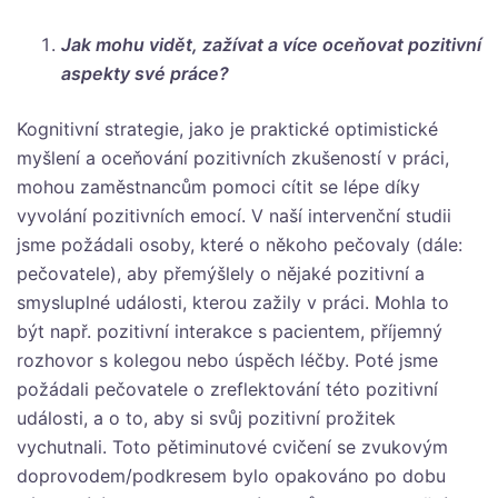
Jak mohu vidět, zažívat a více oceňovat pozitivní
aspekty své práce?
Kognitivní strategie, jako je praktické optimistické
myšlení a oceňování pozitivních zkušeností v práci,
mohou zaměstnancům pomoci cítit se lépe díky
vyvolání pozitivních emocí. V naší intervenční studii
jsme požádali osoby, které o někoho pečovaly (dále:
pečovatele), aby přemýšlely o nějaké pozitivní a
smysluplné události, kterou zažily v práci. Mohla to
být např. pozitivní interakce s pacientem, příjemný
rozhovor s kolegou nebo úspěch léčby. Poté jsme
požádali pečovatele o zreflektování této pozitivní
události, a o to, aby si svůj pozitivní prožitek
vychutnali. Toto pětiminutové cvičení se zvukovým
doprovodem/podkresem bylo opakováno po dobu