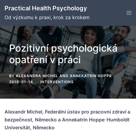
Skip
Practical Health Psychology
to
Tog
men
Od výzkumu k praxi, krok za krokem
content
Pozitivní psychologická
opatření v práci
BY
ALEXANDRA MICHEL
AND
ANNEKATRIN HOPPE
2019-01-14
INTERVENTIONS
Alexandr Michel, Federální ústav pro pracovní zdraví a
,
bezpečnost, Německo a Annekatrin Hoppe
Humboldt
Universität, Německo