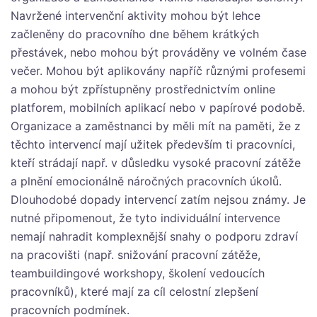
Navržené intervenční aktivity mohou být lehce
začleněny do pracovního dne během krátkých
přestávek, nebo mohou být prováděny ve volném čase
večer. Mohou být aplikovány napříč různými profesemi
a mohou být zpřístupněny prostřednictvím online
platforem, mobilních aplikací nebo v papírové podobě.
Organizace a zaměstnanci by měli mít na paměti, že z
těchto intervencí mají užitek především ti pracovníci,
kteří strádají např. v důsledku vysoké pracovní zátěže
a plnění emocionálně náročných pracovních úkolů.
Dlouhodobé dopady intervencí zatím nejsou známy. Je
nutné připomenout, že tyto individuální intervence
nemají nahradit komplexnější snahy o podporu zdraví
na pracovišti (např. snižování pracovní zátěže,
teambuildingové workshopy, školení vedoucích
pracovníků), které mají za cíl celostní zlepšení
pracovních podmínek.