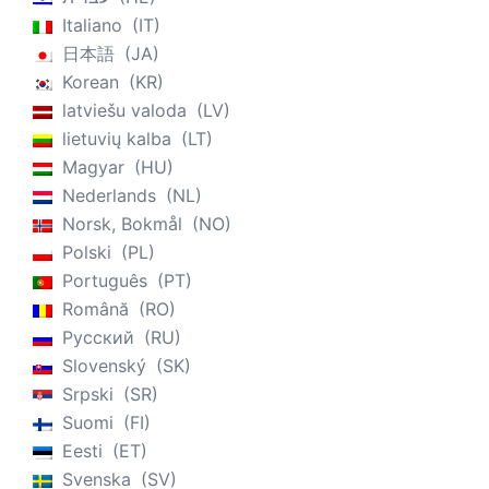
Italiano
IT
日本語
JA
Korean
KR
latviešu valoda
LV
lietuvių kalba
LT
Magyar
HU
Nederlands
NL
Norsk, Bokmål
NO
Polski
PL
Português
PT
Română
RO
Русский
RU
Slovenský
SK
Srpski
SR
Suomi
FI
Eesti
ET
Svenska
SV