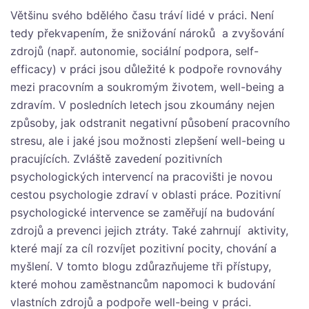
Většinu svého bdělého času tráví lidé v práci. Není
tedy překvapením, že snižování nároků a zvyšování
zdrojů (např. autonomie, sociální podpora, self-
efficacy) v práci jsou důležité k podpoře rovnováhy
mezi pracovním a soukromým životem, well-being a
zdravím. V posledních letech jsou zkoumány nejen
způsoby, jak odstranit negativní působení pracovního
stresu, ale i jaké jsou možnosti zlepšení well-being u
pracujících. Zvláště zavedení pozitivních
psychologických intervencí na pracovišti je novou
cestou psychologie zdraví v oblasti práce. Pozitivní
psychologické intervence se zaměřují na budování
zdrojů a prevenci jejich ztráty. Také zahrnují aktivity,
které mají za cíl rozvíjet pozitivní pocity, chování a
myšlení. V tomto blogu zdůrazňujeme tři přístupy,
které mohou zaměstnancům napomoci k budování
vlastních zdrojů a podpoře well-being v práci.