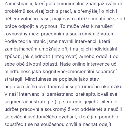
Zaměstnanci, kteří jsou emocionálně zaangažováni do
problémů souvisejících s prací, a přemýšlejí o nich i
během volného času, mají často obtíže mentálně se od
práce odpojit a vypnout. To může vést k narušení
rovnováhy mezi pracovním a soukromým životem.
Podle teorie hranic jsme navrhli intervenci, která
zaměstnancům umožňuje přijít na jejich individuální
způsob, jak sjednotit (integrovat) a/nebo oddělit od
sebe obě životní oblasti. Naše online intervence učí
mindfulness jako kognitivně-emocionální separační
strategii. Mindfulness se popisuje jako stav
neposuzujícího uvědomování si přítomného okamžiku.
V naší intervenci si zaměstnanci zrekapitulovali své
segmentační strategie (t.j. strategie, jejichž cílem je
udržet pracovní a soukromý život odděleně) a naučili
se cvičení uvědomělého dýchání, které jim pomohlo
soustředit se na současnou chvíli a nechat odejít