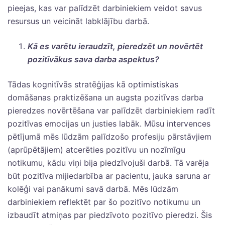
pieejas, kas var palīdzēt darbiniekiem veidot savus
resursus un veicināt labklājību darbā.
Kā es varētu ieraudzīt, pieredzēt un novērtēt
pozitīvākus sava darba aspektus?
Tādas kognitīvās stratēģijas kā optimistiskas
domāšanas praktizēšana un augsta pozitīvas darba
pieredzes novērtēšana var palīdzēt darbiniekiem radīt
pozitīvas emocijas un justies labāk. Mūsu intervences
pētījumā mēs lūdzām palīdzošo profesiju pārstāvjiem
(aprūpētājiem) atcerēties pozitīvu un nozīmīgu
notikumu, kādu viņi bija piedzīvojuši darbā. Tā varēja
būt pozitīva mijiedarbība ar pacientu, jauka saruna ar
kolēģi vai panākumi savā darbā. Mēs lūdzām
darbiniekiem reflektēt par šo pozitīvo notikumu un
izbaudīt atmiņas par piedzīvoto pozitīvo pieredzi. Šis