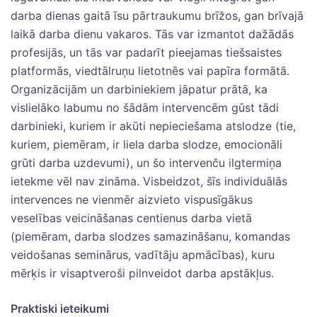
darba dienas gaitā īsu pārtraukumu brīžos, gan brīvajā
laikā darba dienu vakaros. Tās var izmantot dažādās
profesijās, un tās var padarīt pieejamas tiešsaistes
platformās, viedtālruņu lietotnēs vai papīra formātā.
Organizācijām un darbiniekiem jāpatur prātā, ka
vislielāko labumu no šādām intervencēm gūst tādi
darbinieki, kuriem ir akūti nepieciešama atslodze (tie,
kuriem, piemēram, ir liela darba slodze, emocionāli
grūti darba uzdevumi), un šo intervenču ilgtermiņa
ietekme vēl nav zināma. Visbeidzot, šīs individuālās
intervences ne vienmēr aizvieto vispusīgākus
veselības veicināšanas centienus darba vietā
(piemēram, darba slodzes samazināšanu, komandas
veidošanas seminārus, vadītāju apmācības), kuru
mērķis ir visaptveroši pilnveidot darba apstākļus.
Praktiski ieteikumi