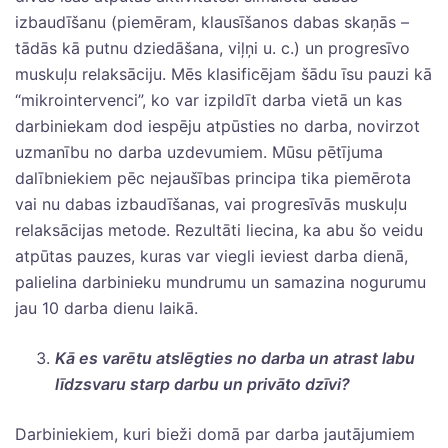
izbaudīšanu (piemēram, klausīšanos dabas skaņās –
tādās kā putnu dziedāšana, viļņi u. c.) un progresīvo
muskuļu relaksāciju. Mēs klasificējam šādu īsu pauzi kā
“mikrointervenci”, ko var izpildīt darba vietā un kas
darbiniekam dod iespēju atpūsties no darba, novirzot
uzmanību no darba uzdevumiem. Mūsu pētījuma
dalībniekiem pēc nejaušības principa tika piemērota
vai nu dabas izbaudīšanas, vai progresīvās muskuļu
relaksācijas metode. Rezultāti liecina, ka abu šo veidu
atpūtas pauzes, kuras var viegli ieviest darba dienā,
palielina darbinieku mundrumu un samazina nogurumu
jau 10 darba dienu laikā.
Kā es varētu atslēgties no darba un atrast labu
līdzsvaru starp darbu un privāto dzīvi?
Darbiniekiem, kuri bieži domā par darba jautājumiem