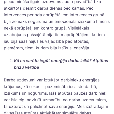
piecu minūšu ilgais uzdevums audio pavadībā tika
atkārtots desmit darba dienas pēc kārtas. Pēc
intervences perioda aprūpētājiem intervences grupā
bija zemāks noguruma un emocionālā izsīkuma līmenis
nekā aprūpētājiem kontrolgrupā. Vislielākais
uzlabojums pašsajūtā bija tiem aprūpētājiem, kuriem
jau bija saasinājusies vajadzība pēc atpūtas,
piemēram, tiem, kuriem bija izsīkusi enerģija.
Kā es varētu iegūt enerģiju darba laikā? Atpūtas
brīžu vērtība
Darba uzdevumi var iztukšot darbinieku enerģijas
krājumus, kā sekas ir pazemināta iesaiste darbā,
izsīkums un nogurums. Īsās atpūtas pauzēs darbinieki
var īslaicīgi novirzīt uzmanību no darba uzdevumiem,
tā uzturot un palielinot savu enerģiju. Mēs izstrādājām
divas īsas atpūtas aktivitātes: simulētu dabas