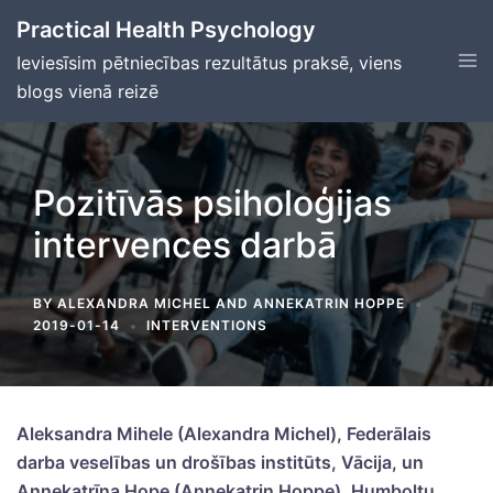
Skip
Practical Health Psychology
to
Tog
Ieviesīsim pētniecības rezultātus praksē, viens
content
men
blogs vienā reizē
Pozitīvās psiholoģijas
intervences darbā
BY
ALEXANDRA MICHEL
AND
ANNEKATRIN HOPPE
2019-01-14
INTERVENTIONS
Aleksandra Mihele (Alexandra Michel), Federālais
darba veselības un drošības institūts, Vācija, un
Annekatrīna Hope (Annekatrin Hoppe), Humboltu