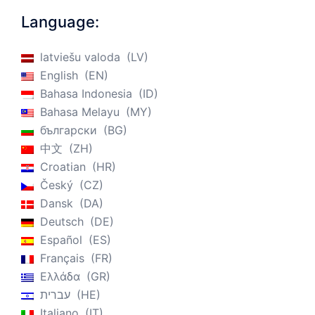
Language:
latviešu valoda
LV
English
EN
Bahasa Indonesia
ID
Bahasa Melayu
MY
български
BG
中文
ZH
Croatian
HR
Český
CZ
Dansk
DA
Deutsch
DE
Español
ES
Français
FR
Ελλάδα
GR
עברית
HE
Italiano
IT