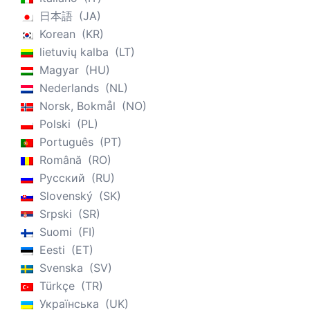
日本語
JA
Korean
KR
lietuvių kalba
LT
Magyar
HU
Nederlands
NL
Norsk, Bokmål
NO
Polski
PL
Português
PT
Română
RO
Русский
RU
Slovenský
SK
Srpski
SR
Suomi
FI
Eesti
ET
Svenska
SV
Türkçe
TR
Українська
UK