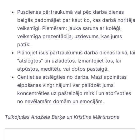
Pusdienas pārtraukumā vai pēc darba dienas
beigās padomājiet par kaut ko, kas darbā noritēja
veiksmīgi. Piemēram: jauka saruna ar kolēģi,
veiksmīga prezentācija, uzdevums, kas jums
patīk.
Plānojiet īsus pārtraukumus darba dienas laikā, lai
“atslēgtos” un uzlādētos. Izmantojiet tos, lai
atpūstos, meditētu vai dotos pastaigā.
Centieties atslēgties no darba. Mazi apzinātas
elpošanas vingrinājumi var palīdzēt jums
koncentrēties uz pašreizējo mirkli un atbrīvoties
no nevēlamām domām un emocijām.
Tulkojušas Andžela Berķe un Kristīne Mārtinsone