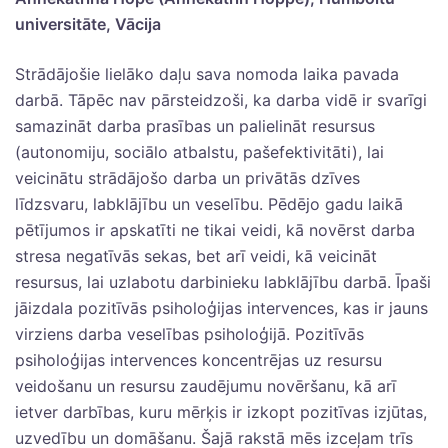
universitāte, Vācija
Strādājošie lielāko daļu sava nomoda laika pavada
darbā. Tāpēc nav pārsteidzoši, ka darba vidē ir svarīgi
samazināt darba prasības un palielināt resursus
(autonomiju, sociālo atbalstu, pašefektivitāti), lai
veicinātu strādājošo darba un privātās dzīves
līdzsvaru, labklājību un veselību. Pēdējo gadu laikā
pētījumos ir apskatīti ne tikai veidi, kā novērst darba
stresa negatīvās sekas, bet arī veidi, kā veicināt
resursus, lai uzlabotu darbinieku labklājību darbā. Īpaši
jāizdala pozitīvās psiholoģijas intervences, kas ir jauns
virziens darba veselības psiholoģijā. Pozitīvās
psiholoģijas intervences koncentrējas uz resursu
veidošanu un resursu zaudējumu novēršanu, kā arī
ietver darbības, kuru mērķis ir izkopt pozitīvas izjūtas,
uzvedību un domāšanu. Šajā rakstā mēs izceļam trīs