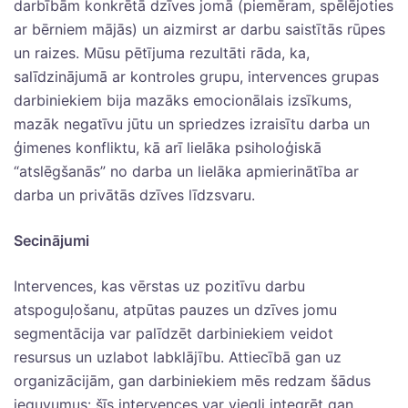
darbībām konkrētā dzīves jomā (piemēram, spēlējoties
ar bērniem mājās) un aizmirst ar darbu saistītās rūpes
un raizes. Mūsu pētījuma rezultāti rāda, ka,
salīdzinājumā ar kontroles grupu, intervences grupas
darbiniekiem bija mazāks emocionālais izsīkums,
mazāk negatīvu jūtu un spriedzes izraisītu darba un
ģimenes konfliktu, kā arī lielāka psiholoģiskā
“atslēgšanās” no darba un lielāka apmierinātība ar
darba un privātās dzīves līdzsvaru.
Secinājumi
Intervences, kas vērstas uz pozitīvu darbu
atspoguļošanu, atpūtas pauzes un dzīves jomu
segmentācija var palīdzēt darbiniekiem veidot
resursus un uzlabot labklājību. Attiecībā gan uz
organizācijām, gan darbiniekiem mēs redzam šādus
ieguvumus: šīs intervences var viegli integrēt gan