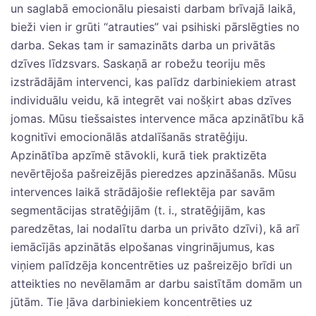
un saglabā emocionālu piesaisti darbam brīvajā laikā,
bieži vien ir grūti “atrauties” vai psihiski pārslēgties no
darba. Sekas tam ir samazināts darba un privātās
dzīves līdzsvars. Saskaņā ar robežu teoriju mēs
izstrādājām intervenci, kas palīdz darbiniekiem atrast
individuālu veidu, kā integrēt vai nošķirt abas dzīves
jomas. Mūsu tiešsaistes intervence māca apzinātību kā
kognitīvi emocionālās atdalīšanās stratēģiju.
Apzinātība apzīmē stāvokli, kurā tiek praktizēta
nevērtējoša pašreizējās pieredzes apzināšanās. Mūsu
intervences laikā strādājošie reflektēja par savām
segmentācijas stratēģijām (t. i., stratēģijām, kas
paredzētas, lai nodalītu darba un privāto dzīvi), kā arī
iemācījās apzinātās elpošanas vingrinājumus, kas
viņiem palīdzēja koncentrēties uz pašreizējo brīdi un
atteikties no nevēlamām ar darbu saistītām domām un
jūtām. Tie ļāva darbiniekiem koncentrēties uz