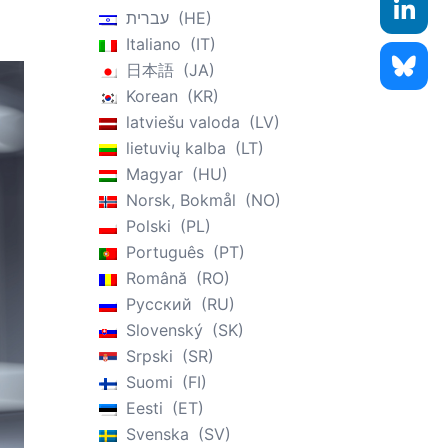
עברית
HE
Italiano
IT
日本語
JA
Korean
KR
latviešu valoda
LV
lietuvių kalba
LT
Magyar
HU
Norsk, Bokmål
NO
Polski
PL
Português
PT
Română
RO
Русский
RU
Slovenský
SK
Srpski
SR
Suomi
FI
Eesti
ET
Svenska
SV