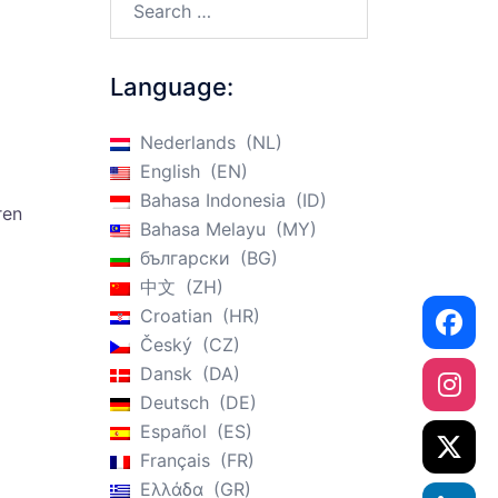
Language:
Nederlands
NL
English
EN
Bahasa Indonesia
ID
ren
Bahasa Melayu
MY
български
BG
中文
ZH
Croatian
HR
Český
CZ
Dansk
DA
Deutsch
DE
Español
ES
Français
FR
Ελλάδα
GR