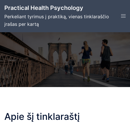
Skip
Practical Health Psychology
to
Tog
Perkeliant tyrimus į praktiką, vienas tinklaraščio
content
men
įrašas per kartą
Apie šį tinklaraštį