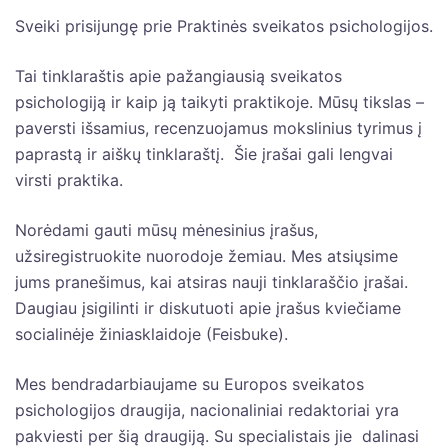
Sveiki prisijungę prie Praktinės sveikatos psichologijos.
Tai tinklaraštis apie pažangiausią sveikatos
psichologiją ir kaip ją taikyti praktikoje. Mūsų tikslas –
paversti išsamius, recenzuojamus mokslinius tyrimus į
paprastą ir aiškų tinklaraštį. Šie įrašai gali lengvai
virsti praktika.
Norėdami gauti mūsų mėnesinius įrašus,
užsiregistruokite nuorodoje žemiau. Mes atsiųsime
jums pranešimus, kai atsiras nauji tinklaraščio įrašai.
Daugiau įsigilinti ir diskutuoti apie įrašus kviečiame
socialinėje žiniasklaidoje (Feisbuke).
Mes bendradarbiaujame su Europos sveikatos
psichologijos draugija, nacionaliniai redaktoriai yra
pakviesti per šią draugiją. Su specialistais jie dalinasi