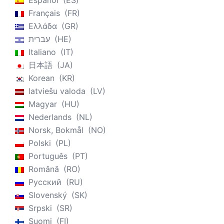
Español
ES
Français
FR
Ελλάδα
GR
עברית
HE
Italiano
IT
日本語
JA
Korean
KR
latviešu valoda
LV
Magyar
HU
Nederlands
NL
Norsk, Bokmål
NO
Polski
PL
Português
PT
Română
RO
Русский
RU
Slovenský
SK
Srpski
SR
Suomi
FI