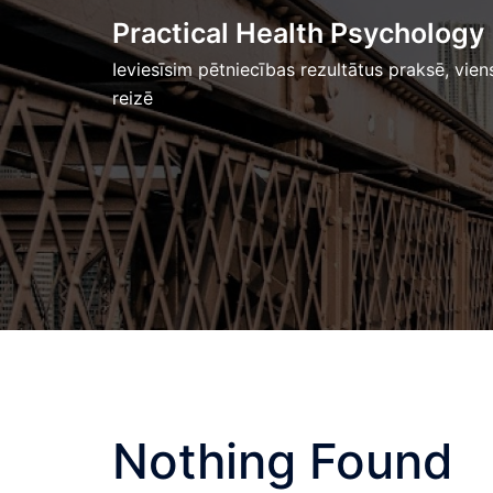
Skip
Practical Health Psychology
to
Ieviesīsim pētniecības rezultātus praksē, vien
content
reizē
Nothing Found