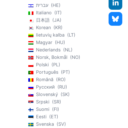
עברית
HE
Italiano
IT
日本語
JA
Korean
KR
lietuvių kalba
LT
Magyar
HU
Nederlands
NL
Norsk, Bokmål
NO
Polski
PL
Português
PT
Română
RO
Русский
RU
Slovenský
SK
Srpski
SR
Suomi
FI
Eesti
ET
Svenska
SV