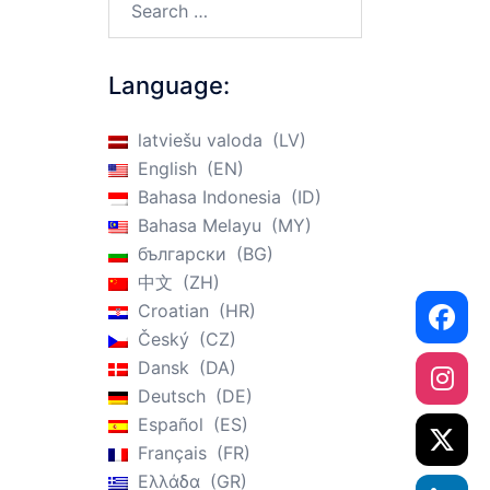
Language:
latviešu valoda
LV
English
EN
Bahasa Indonesia
ID
Bahasa Melayu
MY
български
BG
中文
ZH
Croatian
HR
Český
CZ
Dansk
DA
Deutsch
DE
Español
ES
Français
FR
Ελλάδα
GR