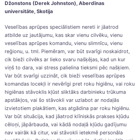
Džonstons (Derek Johnston), Aberdīnas
universitāte, Skotija
Veselības aprūpes speciālistiem nereti ir jāatrod
atbilde uz jautājumu, kas skar vienu cilvēku, vienu
veselības aprūpes komandu, vienu slimnīcu, vienu
reģionu, u. tml. Piemēram, var būt svarīgi noskaidrot,
cik bieži cilvēks ar lieko svaru našķējas, kad un kur
viņš to dara, vai stress palielina tieksmi pēc našķiem.
Var būt svarīgi uzzināt, cik bieži veselības aprūpes
komandas locekļi ir nevērīgi pret roku higiēnu, vai roku
higiēnas stāvoklis kļūst sliktāks darbinieku trūkuma
apstākļos, vai šo stāvokli var uzlabot ar nodaļās
izvietotiem plakātiem, kas atgādina par roku higiēnu.
Var būt situācija, kad jāatrod klīniskās prakses kļūdu
cēloņi, jāpārbauda, vai kādā nodaļā kļūdu gadījumu
nav vairāk kā citur, vai stāvokli ietekmē personāla