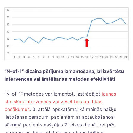
“N-of-1” dizaina pētījuma izmantošana, lai izvērtētu
intervences vai ārstēšanas metodes efektivitāti
“N-of-1” metodes var izmantot, izstrādājot
jaunas
klīniskās intervences vai veselības politikas
pasākumus
. 3. attēlā apskatāms, kā mainās našķu
lietošanas paradumi pacientam ar aptaukošanos:
sākumā pacients našķējas 7 reizes dienā, bet pēc
intervences, kura attēlota ar sarkanu bultiņu