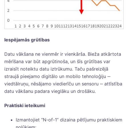
Iespējamās grūtības
Datu vākšana ne vienmēr ir vienkārša. Bieža atkārtota
mērīšana var būt apgrūtinoša, un šīs grūtības var
izraisīt noteiktu datu iztrūkumu. Taču pašreizējā
straujā pieejamo digitālo un mobilo tehnoloģiju ‒
viedtālruņu, nēsājamo viedierīču un sensoru ‒ attīstība
datu vākšanu padara vieglāku un drošāku.
Praktiski ieteikumi
Izmantojiet “N-of-1” dizaina pētījumu praktiskiem
nolūkiem: