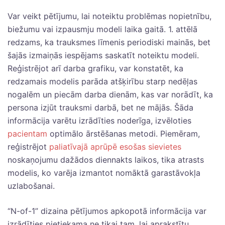
Var veikt pētījumu, lai noteiktu problēmas nopietnību,
biežumu vai izpausmju modeli laika gaitā. 1. attēlā
redzams, ka trauksmes līmenis periodiski mainās, bet
šajās izmaiņās iespējams saskatīt noteiktu modeli.
Reģistrējot arī darba grafiku, var konstatēt, ka
redzamais modelis parāda atšķirību starp nedēļas
nogalēm un piecām darba dienām, kas var norādīt, ka
persona izjūt trauksmi darbā, bet ne mājās. Šāda
informācija varētu izrādīties noderīga, izvēloties
pacientam
optimālo ārstēšanas metodi. Piemēram,
reģistrējot
paliatīvajā aprūpē esošas sievietes
noskaņojumu dažādos diennakts laikos, tika atrasts
modelis, ko varēja izmantot nomāktā garastāvokļa
uzlabošanai.
“N-of-1” dizaina pētījumos apkopotā informācija var
izrādīties pietiekama ne tikai tam, lai aprakstītu