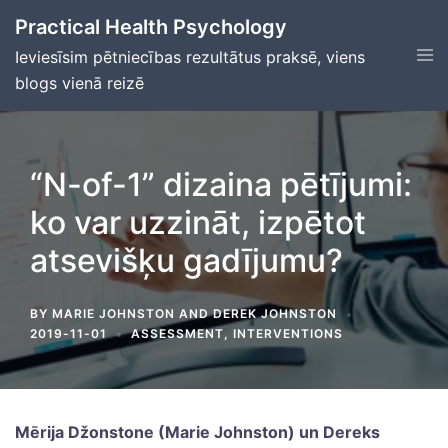
Skip
Practical Health Psychology
to
Tog
Ieviesīsim pētniecības rezultātus praksē, viens
content
men
blogs vienā reizē
“N-of-1” dizaina pētījumi:
ko var uzzināt, izpētot
atsevišķu gadījumu?
BY
MARIE JOHNSTON
AND
DEREK JOHNSTON
2019-11-01
ASSESSMENT
,
INTERVENTIONS
Mērija Džonstone (Marie Johnston) un Dereks