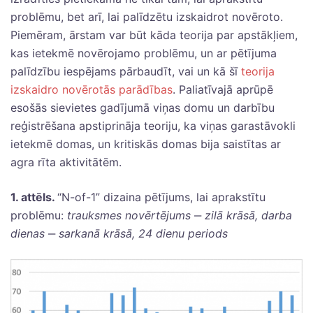
problēmu, bet arī, lai palīdzētu izskaidrot novēroto.
Piemēram, ārstam var būt kāda teorija par apstākļiem,
kas ietekmē novērojamo problēmu, un ar pētījuma
palīdzību iespējams pārbaudīt, vai un kā šī
teorija
izskaidro novērotās parādības
. Paliatīvajā aprūpē
esošās sievietes gadījumā viņas domu un darbību
reģistrēšana apstiprināja teoriju, ka viņas garastāvokli
ietekmē domas, un kritiskās domas bija saistītas ar
agra rīta aktivitātēm.
1. attēls.
“N-of-1” dizaina pētījums, lai aprakstītu
problēmu:
trauksmes novērtējums
‒
zilā krāsā, darba
dienas
‒
sarkanā krāsā, 24 dienu periods