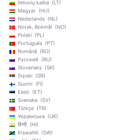
lietuvių kalba
LT
Magyar
HU
Nederlands
NL
Norsk, Bokmål
NO
Polski
PL
Português
PT
Română
RO
Русский
RU
Slovenský
SK
Srpski
SR
Suomi
FI
Eesti
ET
Svenska
SV
Türkçe
TR
Українська
UK
हिन्दी
HI
Kiswahili
SW