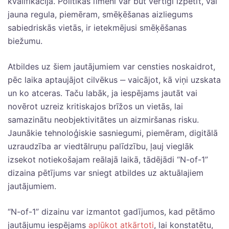
kvalifikācija. Politikas līmenī var būt vērtīgi izpētīt, vai
jauna regula, piemēram, smēķēšanas aizliegums
sabiedriskās vietās, ir ietekmējusi smēķēšanas
biežumu.
Atbildes uz šiem jautājumiem var censties noskaidrot,
pēc laika aptaujājot cilvēkus ‒ vaicājot, kā viņi uzskata
un ko atceras. Taču labāk, ja iespējams jautāt vai
novērot uzreiz kritiskajos brīžos un vietās, lai
samazinātu neobjektivitātes un aizmiršanas risku.
Jaunākie tehnoloģiskie sasniegumi, piemēram, digitālā
uzraudzība ar viedtālruņu palīdzību, ļauj vieglāk
izsekot notiekošajam reālajā laikā, tādējādi “N-of-1”
dizaina pētījums var sniegt atbildes uz aktuālajiem
jautājumiem.
“N-of-1” dizainu var izmantot gadījumos, kad pētāmo
jautājumu iespējams
aplūkot atkārtoti
, lai konstatētu,