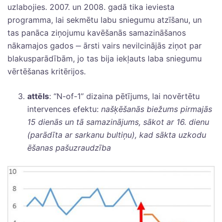
uzlabojies. 2007. un 2008. gadā tika ieviesta
programma, lai sekmētu labu sniegumu atzīšanu, un
tas panāca ziņojumu kavēšanās samazināšanos
nākamajos gados ‒ ārsti vairs nevilcinājās ziņot par
blakusparādībām, jo tas bija iekļauts laba sniegumu
vērtēšanas kritērijos.
attēls
: “N-of-1” dizaina pētījums, lai novērtētu
intervences efektu:
našķēšanās biežums pirmajās
15 dienās un tā samazinājums, sākot ar 16. dienu
(parādīta ar sarkanu bultiņu), kad sākta uzkodu
ēšanas pašuzraudzība