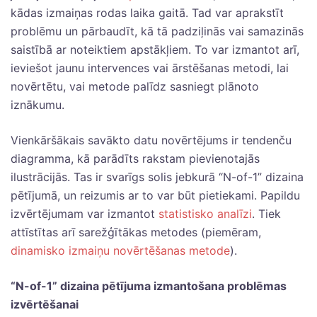
kādas izmaiņas rodas laika gaitā. Tad var aprakstīt
problēmu un pārbaudīt, kā tā padziļinās vai samazinās
saistībā ar noteiktiem apstākļiem. To var izmantot arī,
ieviešot jaunu intervences vai ārstēšanas metodi, lai
novērtētu, vai metode palīdz sasniegt plānoto
iznākumu.
Vienkāršākais savākto datu novērtējums ir tendenču
diagramma, kā parādīts rakstam pievienotajās
ilustrācijās. Tas ir svarīgs solis jebkurā “N-of-1” dizaina
pētījumā, un reizumis ar to var būt pietiekami. Papildu
izvērtējumam var izmantot
statistisko analīzi
. Tiek
attīstītas arī sarežģītākas metodes (piemēram,
dinamisko izmaiņu novērtēšanas metode
).
“N-of-1” dizaina pētījuma izmantošana problēmas
izvērtēšanai