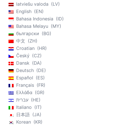
latviešu valoda
LV
English
EN
Bahasa Indonesia
ID
Bahasa Melayu
MY
български
BG
中文
ZH
Croatian
HR
Český
CZ
Dansk
DA
Deutsch
DE
Español
ES
Français
FR
Ελλάδα
GR
עברית
HE
Italiano
IT
日本語
JA
Korean
KR