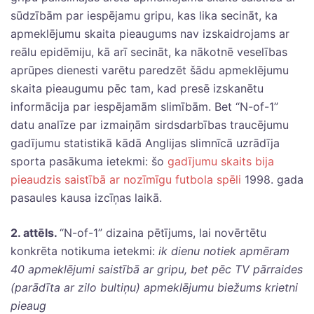
sūdzībām par iespējamu gripu, kas lika secināt, ka
apmeklējumu skaita pieaugums nav izskaidrojams ar
reālu epidēmiju, kā arī secināt, ka nākotnē veselības
aprūpes dienesti varētu paredzēt šādu apmeklējumu
skaita pieaugumu pēc tam, kad presē izskanētu
informācija par iespējamām slimībām. Bet “N-of-1”
datu analīze par izmaiņām sirdsdarbības traucējumu
gadījumu statistikā kādā Anglijas slimnīcā uzrādīja
sporta pasākuma ietekmi: šo
gadījumu skaits bija
pieaudzis saistībā ar nozīmīgu futbola spēli
1998. gada
pasaules kausa izcīņas laikā.
2. attēls.
“N-of-1” dizaina pētījums, lai novērtētu
konkrēta notikuma ietekmi:
ik dienu notiek apmēram
40 apmeklējumi saistībā ar gripu, bet pēc TV pārraides
(parādīta ar zilo bultiņu) apmeklējumu biežums krietni
pieaug