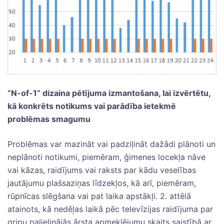
“N-of-1” dizaina pētījuma izmantošana, lai izvērtētu,
kā konkrēts notikums vai parādība ietekmē
problēmas smagumu
Problēmas var mazināt vai padziļināt dažādi plānoti un
neplānoti notikumi, piemēram, ģimenes locekļa nāve
vai kāzas, raidījums vai raksts par kādu veselības
jautājumu plašsaziņas līdzekļos, kā arī, piemēram,
rūpnīcas slēgšana vai pat laika apstākļi. 2. attēlā
atainots, kā nedēļas laikā pēc televīzijas raidījuma par
gripu palielinājās ārsta apmeklējumu skaits saistībā ar