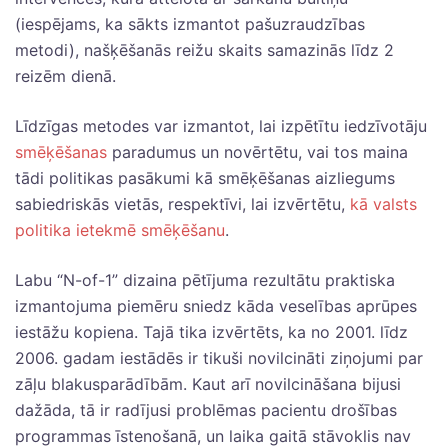
(iespējams, ka sākts izmantot pašuzraudzības
metodi), našķēšanās reižu skaits samazinās līdz 2
reizēm dienā.
Līdzīgas metodes var izmantot, lai izpētītu iedzīvotāju
smēķēšanas
paradumus un novērtētu, vai tos maina
tādi politikas pasākumi kā smēķēšanas aizliegums
sabiedriskās vietās, respektīvi, lai izvērtētu,
kā valsts
politika ietekmē smēķēšanu
.
Labu “N-of-1” dizaina pētījuma rezultātu praktiska
izmantojuma piemēru sniedz kāda veselības aprūpes
iestāžu kopiena. Tajā tika izvērtēts, ka no 2001. līdz
2006. gadam iestādēs ir tikuši novilcināti ziņojumi par
zāļu blakusparādībām. Kaut arī novilcināšana bijusi
dažāda, tā ir radījusi problēmas pacientu drošības
programmas īstenošanā, un laika gaitā stāvoklis nav