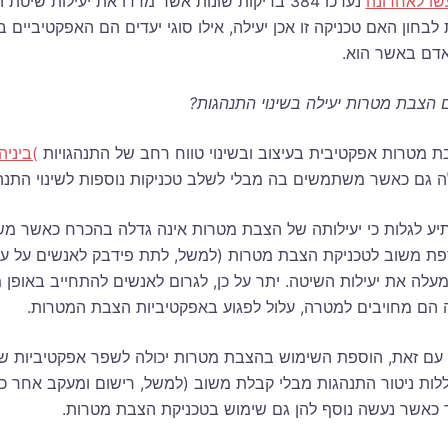
שו לאחרונה
נערכו 384 בדיקות שונות אשר מדדו את יעילות 
לבחון האם טכניקה זו אכן יעילה, אילו סוגי יעדים הם האפקטיביים 
אדם באשר הוא.
 הצבת מטרות יעילה בשינוי התנהגות?
 מטרות אפקטיבית בעיצוב ובשינוי טווח רחב של התנהגויות
)ביניה
ה גם כאשר משתמשים בה מבלי לשלב טכניקות נוספות לשינוי התנה
ע לגלות כי יעילותה של הצבת מטרות אינה גדלה בהכרח כאשר משלב
פת משוב לטכניקת הצבת מטרות (למשל, לתת פידבק לאנשים על על
עלה את יעילות השיטה. יתר על כן, לגרום לאנשים להתחייב באופן 
 הם מחויבים למטרה, עלול לפגוע באפקטיביות הצבת המטרות.
עם זאת, הוספת השימוש בהצבת מטרות יכולה לשפר אפקטיביות של 
לות ניטור התנהגות מבלי קבלת משוב (למשל, רישום ומעקב אחר כמ
ר כאשר נעשה נוסף להן גם שימוש בטכניקת הצבת מטרות.