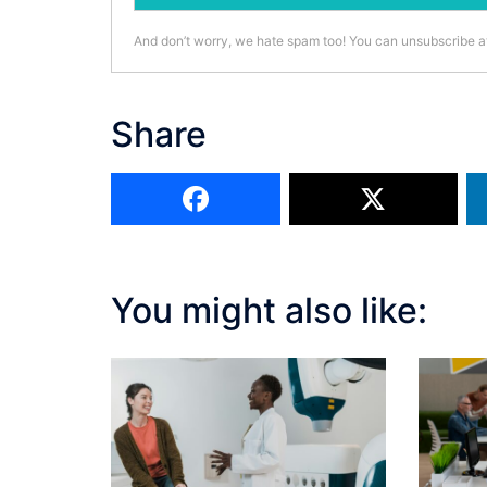
And don’t worry, we hate spam too! You can unsubscribe a
Share
You might also like: