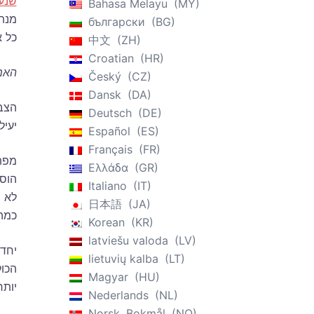
שנע
Bahasa Melayu
MY
מנת 
български
BG
כל 
中文
ZH
Croatian
HR
האם
Český
CZ
Dansk
DA
הצבת
Deutsch
DE
יעיל
Español
ES
Français
FR
מפתי
Ελλάδα
GR
הוס
Italiano
IT
לא מ
日本語
JA
כמה
Korean
KR
latviešu valoda
LV
יחד 
lietuvių kalba
LT
הכול
Magyar
HU
יות
Nederlands
NL
Norsk, Bokmål
NO