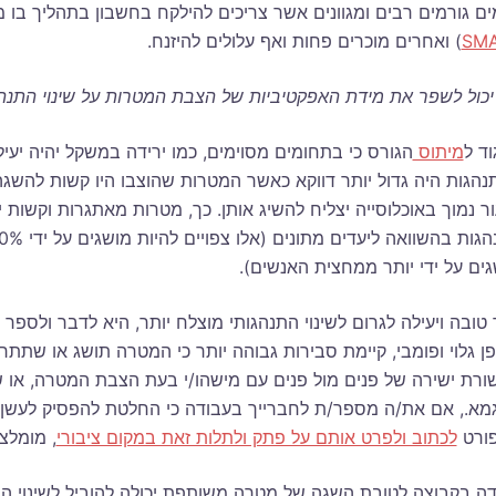
ים גורמים רבים ומגוונים אשר צריכים להילקח בחשבון בתהליך בו מ
SM
) ואחרים מוכרים פחות ואף עלולים להיזנח.
יכול לשפר את מידת האפקטיביות של הצבת המטרות על שינוי התנה
וד ל
מיתוס
הגורס כי בתחומים מסוימים, כמו ירידה במשקל יהיה יעיל
הגות היה גדול יותר דווקא כאשר המטרות שהוצבו היו קשות להשג
ר נמוך באוכלוסייה יצליח להשיג אותן. כך, מטרות מאתגרות וקשות י
ים על ידי יותר ממחצית האנשים).
טובה ויעילה לגרום לשינוי התנהגותי מוצלח יותר, היא לדבר ולס
ן גלוי ופומבי, קיימת סבירות גבוהה יותר כי המטרה תושג או ש
ורת ישירה של פנים מול פנים עם מישהו/י בעת הצבת המטרה, א
מא., אם את/ה מספר/ת לחברייך בעבודה כי החלטת להפסיק לעשן).
ורט
לכתוב ולפרט אותם על פתק ולתלות זאת במקום ציבורי
, מומלצ
ה בקבוצה לטובת השגה של מטרה משותפת יכולה להוביל לשינוי התנ