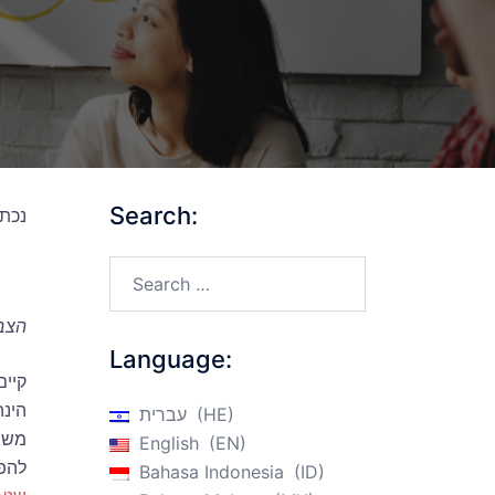
Search:
נכתב על ידי pton
Search…
הצבת
Language:
קיים
הינ
HE
עברית
English
EN
להפ
Bahasa Indonesia
ID