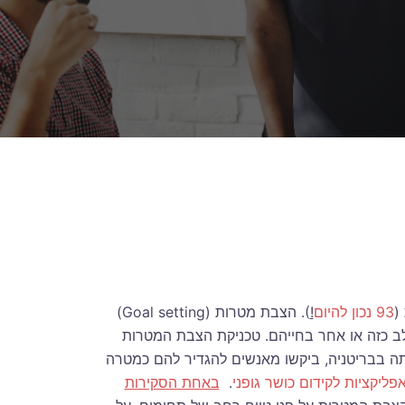
(
93 נכון להיום
!
). הצבת מטרות (Goal setting)
ב כזה או אחר בחייהם. טכניקת הצבת המטרות
יתר עמותות וארגונים (למשל, ב-Alcohol Concern, עמותה בבריטניה, ביקשו מאנשים להגדיר להם כמטרה
פליקציות לקידום כושר גופני
.
באחת הסקירות