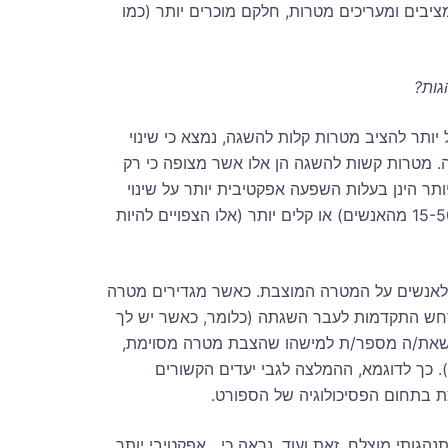
ציבים ומעריכים מטרות, חלקם מוכרים יותר (כמו
גות?
 יותר להציב מטרות קלות להשגה, נמצא כי שינוי
ה. מטרות קשות להשגה הן אלו אשר מצופה כי רק
ותר הינן בעלות השפעה אפקטיבית יותר על שינוי
התנהגות בהשוואה ליעדים מתונים (אלו צפויים להיות מושגים על ידי 15-50% מהאנשים) או קלים יותר (אלו הצפויים להיות
פר לאנשים על המטרה המוצבת. כאשר מגדירים מטרה
תתרחש התקדמות לעבר השגתה (כלומר, כאשר יש לך
ו שאת/ה מספר/ת למישהו שהצבת מטרה מסוימת,
 כך לדוגמא, ההמלצה לגבי יעדים הקשורים
ת בתחום הפסיכולוגיה של הספורט.
הגותי מוצלח. זאת ועוד, נראה כי אפקטיבי יותר