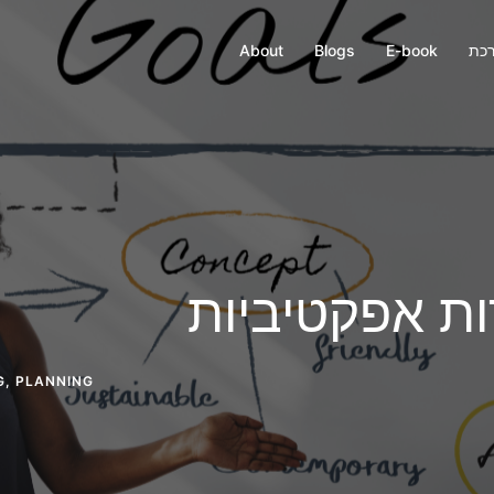
רכת
E-book
Blogs
About
G
,
PLANNING