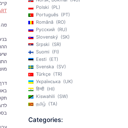
קיימ
Polski
PL
ART
Português
PT
Română
RO
מה 
Русский
RU
Slovenský
SK
בניג
Srpski
SR
ההתנ
Suomi
FI
שיעו
Eesti
ET
Svenska
SV
מושג
Türkçe
TR
Українська
UK
דרך 
हिन्दी
HI
באופ
Kiswahili
SW
תקש
தமிழ்
TA
לדוג
בספ
Categories:
עבוד