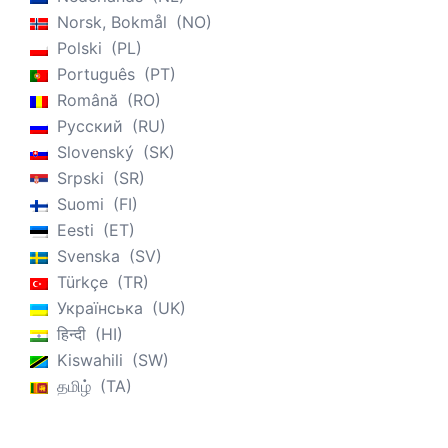
Norsk, Bokmål
NO
Polski
PL
Português
PT
Română
RO
Русский
RU
Slovenský
SK
Srpski
SR
Suomi
FI
Eesti
ET
Svenska
SV
Türkçe
TR
Українська
UK
हिन्दी
HI
Kiswahili
SW
தமிழ்
TA