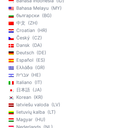
Bahasa Indonesia
ID
Bahasa Melayu
MY
български
BG
中文
ZH
Croatian
HR
Český
CZ
Dansk
DA
Deutsch
DE
Español
ES
Ελλάδα
GR
עברית
HE
Italiano
IT
日本語
JA
Korean
KR
latviešu valoda
LV
lietuvių kalba
LT
Magyar
HU
Nederlands
NL