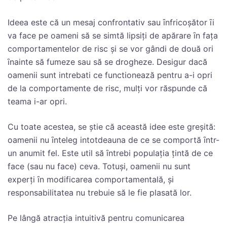
Ideea este că un mesaj confrontativ sau ȋnfricoşător ȋi
va face pe oameni să se simtă lipsiţi de apărare ȋn faţa
comportamentelor de risc şi se vor gândi de două ori
ȋnainte să fumeze sau să se drogheze. Desigur dacă
oamenii sunt intrebati ce functionează pentru a-i opri
de la comportamente de risc, mulţi vor răspunde că
teama i-ar opri.
Cu toate acestea, se ştie că această idee este greşită:
oamenii nu ȋnteleg intotdeauna de ce se comportă ȋntr-
un anumit fel. Este util să ȋntrebi populaţia ţintă de ce
face (sau nu face) ceva. Totuşi, oamenii nu sunt
experţi ȋn modificarea comportamentală, şi
responsabilitatea nu trebuie să le fie plasată lor.
Pe lângă atracţia intuitivă pentru comunicarea