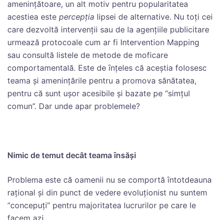
ameninţătoare, un alt motiv pentru popularitatea
acestiea este
percepţia
lipsei de alternative. Nu toţi cei
care dezvoltă intervenţii sau de la agenţiile publicitare
urmează protocoale cum ar fi Intervention Mapping
sau consultă listele de metode de moficare
comportamentală. Este de ȋnţeles că aceştia folosesc
teama şi ameninţările pentru a promova sănătatea,
pentru că sunt uşor acesibile şi bazate pe “simţul
comun”. Dar unde apar problemele?
Nimic de temut decât teama ȋns
ăşi
Problema este că oamenii nu se comportă ȋntotdeauna
raţional şi din punct de vedere evoluţionist nu suntem
“concepuţi” pentru majoritatea lucrurilor pe care le
facem azi.