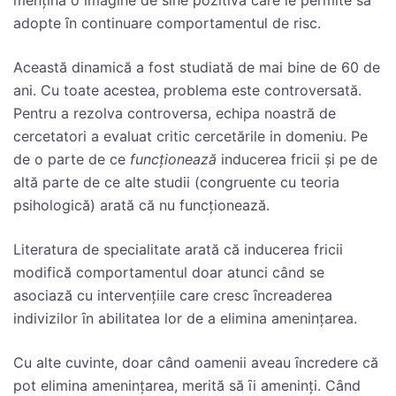
menţină o imagine de sine pozitivă care le permite să
adopte ȋn continuare comportamentul de risc.
Această dinamică a fost studiată de mai bine de 60 de
ani. Cu toate acestea, problema este controversată.
Pentru a rezolva controversa, echipa noastră de
cercetatori a evaluat critic cercetările in domeniu. Pe
de o parte de ce
funcţionează
inducerea fricii şi pe de
altă parte de ce alte studii (congruente cu teoria
psihologică) arată că nu funcţionează.
Literatura de specialitate arată că inducerea fricii
modifică comportamentul doar atunci când se
asociază cu intervenţiile care cresc ȋncreaderea
indivizilor ȋn abilitatea lor de a elimina ameninţarea.
Cu alte cuvinte, doar când oamenii aveau ȋncredere că
pot elimina ameninţarea, merită să ȋi ameninţi. Când