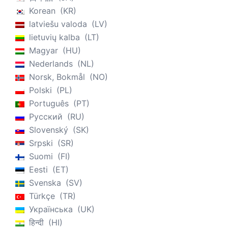
Korean
KR
latviešu valoda
LV
lietuvių kalba
LT
Magyar
HU
Nederlands
NL
Norsk, Bokmål
NO
Polski
PL
Português
PT
Русский
RU
Slovenský
SK
Srpski
SR
Suomi
FI
Eesti
ET
Svenska
SV
Türkçe
TR
Українська
UK
हिन्दी
HI