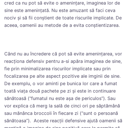
cred ca nu pot să evite o ameninţare, imaginea lor de
sine este ameninţată. Nu este amuzant să faci ceva
nociv şi să fii conştient de toate riscurile implicate. De
aceea, oamenii au metode de a evita conştientizarea.
Când nu au ȋncredere că pot să evite ameninţarea, vor
reacţiona defensiv pentru a-si apăra imaginea de sine,
fie prin minimalizarea riscurilor implicate sau prin
focalizarea pe alte aspect pozitive ale imginii de sine.
De exemplu, o vor aminti pe bunica lor care a fumat
toată viaţa două pachete pe zi şi este in continuare
sănătoasă (“fumatul nu este aşa de periculos”). Sau
vor explica că merg la sală de cinci ori pe săptămână
sau mănânca broccoli ȋn fiecare zi (“sunt o persoană
sănătoasa”). Aceste reacţii defensive ajută oamenii să