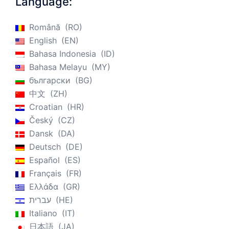
Language:
Română
RO
English
EN
Bahasa Indonesia
ID
Bahasa Melayu
MY
български
BG
中文
ZH
Croatian
HR
Český
CZ
Dansk
DA
Deutsch
DE
Español
ES
Français
FR
Ελλάδα
GR
עברית
HE
Italiano
IT
日本語
JA