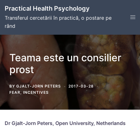
Skip
Practical Health Psychology
to
Tog
Transferul cercetării în practică, o postare pe
content
men
rând
Teama este un consilier
prost
BY
GJALT-JORN PETERS
2017-03-28
FEAR
,
INCENTIVES
Dr Gjalt-Jorn Peters, Open University, Netherlands