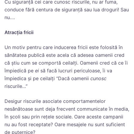
Cu siguranţă cei care cunosc riscurile, nu ar fuma,
conduce fără centura de siguranţă sau lua droguri! Sau
nu….
Atracţia fricii
Un motiv pentru care inducerea fricii este folosită ȋn
sănătatea publică este acela că adesea oamenii cred
că ştiu cum se comportă ceilalţi. Oamenii cred că ce ȋi
ȋmpiedică pe
ei
să facă lucruri periculoase, ȋi va
ȋmpiedica şi pe ceilalţi “Dacă oamenii
cunosc
riscurile…”
Desigur riscurile asociate comportamentelor
nesănătoase sunt deja frecvent communicate ȋn media,
ȋn şcoli sau prin reţele sociale. Oare aceste campanii
nu au fost receptate? Oare mesajele nu sunt suficient
de puternice?