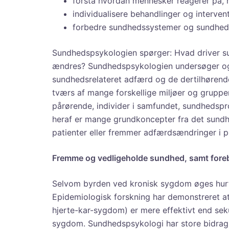
forstå hvordan mennesker reagerer på,
individualisere behandlinger og intervent
forbedre sundhedssystemer og sundheds
Sundhedspsykologien spørger: Hvad driver s
ændres? Sundhedspsykologien undersøger og
sundhedsrelateret adfærd og de dertilhøren
tværs af mange forskellige miljøer og grupper
pårørende, individer i samfundet, sundhedspro
heraf er mange grundkoncepter fra det sundhe
patienter eller fremmer adfærdsændringer i p
Fremme og vedligeholde sundhed, samt for
Selvom byrden ved kronisk sygdom øges hurtig
Epidemiologisk forskning har demonstreret at 
hjerte-kar-sygdom) er mere effektivt end sek
sygdom. Sundhedspsykologi har store bidrag 