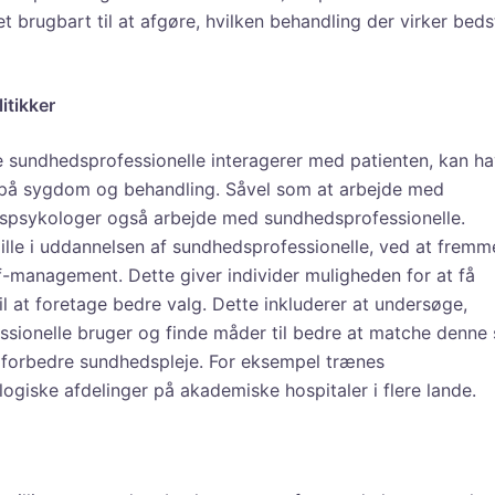
 brugbart til at afgøre, hvilken behandling der virker beds
tikker
 sundhedsprofessionelle interagerer med patienten, kan h
ns på sygdom og behandling. Såvel som at arbejde med
edspsykologer også arbejde med sundhedsprofessionelle.
pille i uddannelsen af sundhedsprofessionelle, ved at fremm
f-management. Dette giver individer muligheden for at få
l at foretage bedre valg. Dette inkluderer at undersøge,
sionelle bruger og finde måder til bedre at matche denne s
 forbedre sundhedspleje. For eksempel trænes
giske afdelinger på akademiske hospitaler i flere lande.