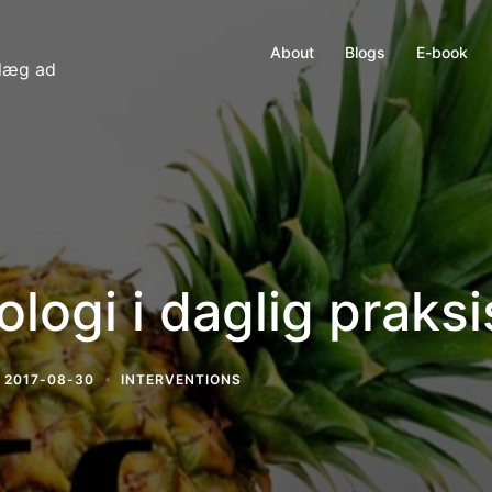
About
Blogs
E-book
dlæg ad
ogi i daglig praksi
2017-08-30
INTERVENTIONS