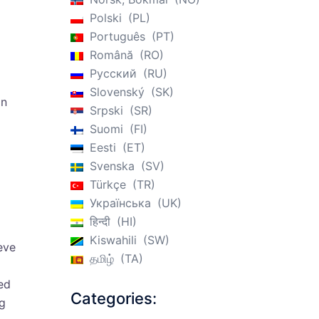
Polski
PL
Português
PT
Română
RO
Русский
RU
Slovenský
SK
an
Srpski
SR
Suomi
FI
Eesti
ET
Svenska
SV
Türkçe
TR
Українська
UK
हिन्दी
HI
Kiswahili
SW
eve
தமிழ்
TA
ed
Categories:
g