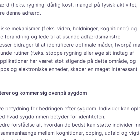
færd (f.eks. rygning, dårlig kost, mangel på fysisk aktivitet,
dre denne adfærd.
ke mekanismer (f.eks. viden, holdninger, kognitioner) og
dre forandring og lede til at usunde adfærdsmønstre
esser bidrager til at identificere optimale måder, hvorpå m
unde rutiner (f.eks. stoppe rygning eller øge sit indtag af
pplikationer har været støt stigende på dette område, og
pps og elektroniske enheder, skaber en meget interessant
dterer og kommer sig ovenpå sygdom
e betydning for bedringen efter sygdom. Individer kan opl
med hvad sygdommen betyder for identiteten.
dre forståelse af, hvordan de bedst kan støtte individer m
sammenhænge mellem kognitioner, coping, udfald og vigti