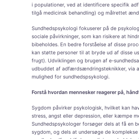
i populationer, ved at identificere specifik ad
tilgå medicinsk behandling) og målrettet æn
Sundhedspsykologi fokuserer på de psykologis
sociale påvirkninger, som kan risikere at hin
bibeholdes. En bedre forståelse af disse proc
kan støtte personer til at bryde ud af disse us
frugt). Udviklingen og brugen af e-sundhedsa
udbuddet af adfærdsændringsteknikker, via a
mulighed for sundhedspsykologi.
Forstå hvordan mennesker reagerer på, hån
Sygdom påvirker psykologisk, hvilket kan hav
stress, angst eller depression, eller kæmpe 
Sundhedspsykologer forsøger dels at få en be
sygdom, og dels at undersøge de komplekse 