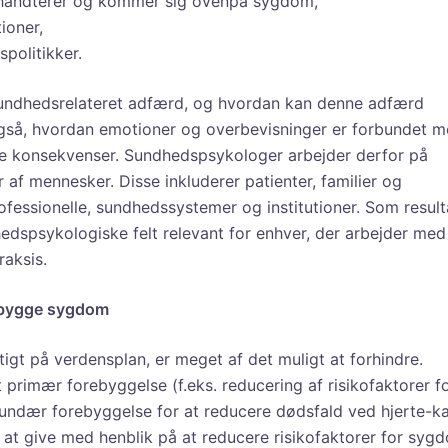
 håndterer og kommer sig ovenpå sygdom,
ioner,
politikker.
undhedsrelateret adfærd, og hvordan kan denne adfærd
så, hvordan emotioner og overbevisninger er forbundet 
de konsekvenser. Sundhedspsykologer arbejder derfor på
 af mennesker. Disse inkluderer patienter, familier og
fessionelle, sundhedssystemer og institutioner. Som result
dspsykologiske felt relevant for enhver, der arbejder med
raksis.
ebygge sygdom
t på verdensplan, er meget af det muligt at forhindre.
primær forebyggelse (f.eks. reducering af risikofaktorer f
undær forebyggelse for at reducere dødsfald ved hjerte-ka
at give med henblik på at reducere risikofaktorer for syg