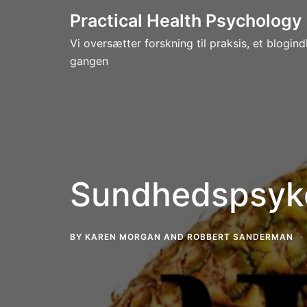
Skip
Practical Health Psychology
to
Vi oversætter forskning til praksis, et blogin
content
gangen
Sundhedspsykol
BY
KAREN MORGAN
AND
ROBBERT SANDERMAN