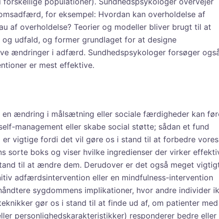
 forskellige populationer). Sundhedspsykologer overvejer
gdomsadfærd, for eksempel: Hvordan kan overholdelse af
u af overholdelse? Teorier og modeller bliver brugt til at
og udfald, og former grundlaget for at designe
ive ændringer i adfærd. Sundhedspsykologer forsøger også
ntioner er mest effektive.
n en ændring i målsætning eller sociale færdigheder kan før
self-management eller skabe social støtte; sådan et fund
r vigtige fordi det vil gøre os i stand til at forbedre vores
ns sorte boks og viser hvilke ingredienser der virker effekti
 stand til at ændre dem. Derudover er det også meget vigtig
itiv adfærdsintervention eller en mindfulness-intervention
åndtere sygdommens implikationer, hvor andre individer i
eknikker gør os i stand til at finde ud af, om patienter med
ller personlighedskarakteristikker) responderer bedre eller