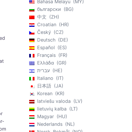
Bahasa Melayu
MY
български
BG
中文
ZH
Croatian
HR
Český
CZ
med
Deutsch
DE
Español
ES
Français
FR
at
Ελλάδα
GR
עברית
HE
Italiano
IT
日本語
JA
Korean
KR
latviešu valoda
LV
lietuvių kalba
LT
or
Magyar
HU
r-
Nederlands
NL
dom
Norsk, Bokmål
NO