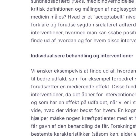
sundhedsadfærd (f.eks. medicinoverholdelse i
kritisk definitionen og målingen af nøglesy
medicin måles? Hvad er et “acceptabelt” nivea
forklare og forudse sygdomsrelateret adfærd 
interventioner, hvormed man kan skabe posit
finde ud af hvordan og for hvem disse interve
Individualisere behandling og interventioner
Vi ønsker eksempelvis at finde ud af, hvorda
til bedre udfald, som for eksempel forbedret 
forudsætter en medierende effekt. Disse fund e
interventioner, da det åbner for interventione
og som har en effekt på udfaldet, når vi er i
vide, hvad der virker bedst for hvem. En kogn
hjælper måske nogen kræftpatienter med at h
får gavn af den behandling de får. Forskningst
bestemte karakteristikker (såsom køn, alder e