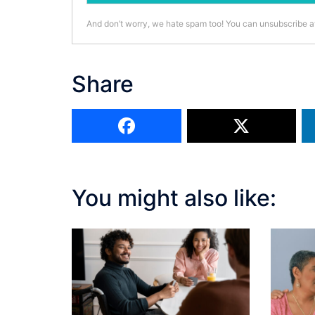
And don’t worry, we hate spam too! You can unsubscribe a
Share
You might also like: