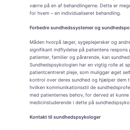
værre på en af behandlingerne. Dette er meget
for hvem – en individualiseret behandling.
Forbedre sundhedssystemer og sundhedspoli
Måden hvorpå læger, sygeplejersker og andre
signifikant indflydelse på patientens respo
patienter, familier og pårørende, kan sundh
Sundhedspsykologien har en vigtig rolle at s
patientcentreret pleje, som muliggør øget sel
kontrol over deres sundhed og hjælper dem ti
hvilken kommunikationsstil de sundhedsprofes
med patienternes behov, for derved at kunne
medicinstuderende i dette på sundhedspsykolo
Kontakt til sundhedspsykologer