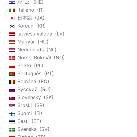
עברית
HE
Italiano
IT
日本語
JA
Korean
KR
latviešu valoda
LV
Magyar
HU
Nederlands
NL
Norsk, Bokmål
NO
Polski
PL
Português
PT
Română
RO
Русский
RU
Slovenský
SK
Srpski
SR
Suomi
FI
Eesti
ET
Svenska
SV