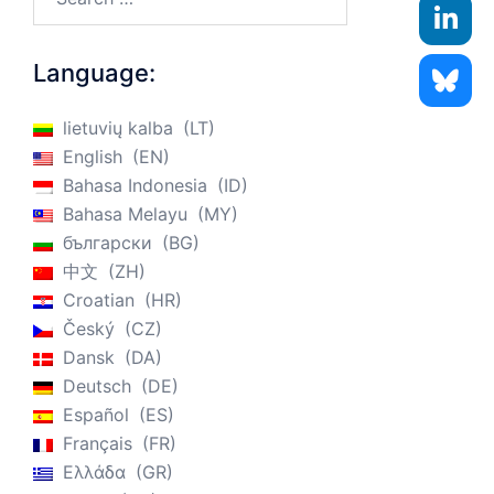
Language:
lietuvių kalba
LT
English
EN
Bahasa Indonesia
ID
Bahasa Melayu
MY
български
BG
中文
ZH
Croatian
HR
Český
CZ
Dansk
DA
Deutsch
DE
Español
ES
Français
FR
Ελλάδα
GR