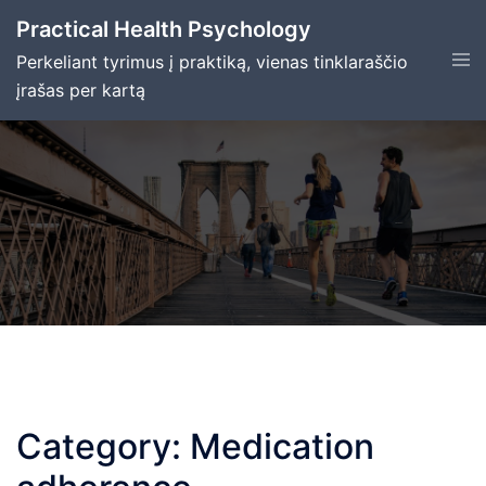
Skip
Practical Health Psychology
to
Tog
Perkeliant tyrimus į praktiką, vienas tinklaraščio
content
men
įrašas per kartą
Category:
Medication