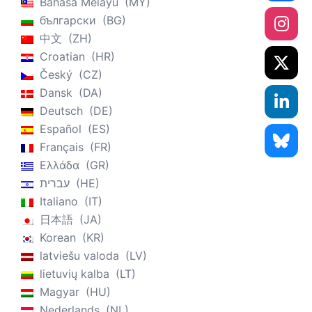
Bahasa Melayu
MY
български
BG
中文
ZH
Croatian
HR
Český
CZ
Dansk
DA
Deutsch
DE
Español
ES
Français
FR
Ελλάδα
GR
עברית
HE
Italiano
IT
日本語
JA
Korean
KR
latviešu valoda
LV
lietuvių kalba
LT
Magyar
HU
Nederlands
NL