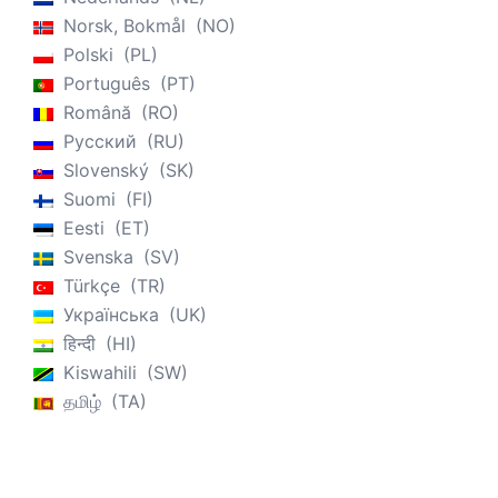
Norsk, Bokmål
NO
Polski
PL
Português
PT
Română
RO
Русский
RU
Slovenský
SK
Suomi
FI
Eesti
ET
Svenska
SV
Türkçe
TR
Українська
UK
हिन्दी
HI
Kiswahili
SW
தமிழ்
TA