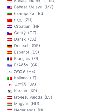
Bahasa Indonesia
ID
Bahasa Melayu
MY
български
BG
中文
ZH
Croatian
HR
Český
CZ
Dansk
DA
Deutsch
DE
Español
ES
Français
FR
Ελλάδα
GR
עברית
HE
Italiano
IT
日本語
JA
Korean
KR
latviešu valoda
LV
Magyar
HU
Nederlands
NL