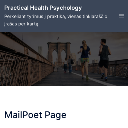
Skip
Practical Health Psychology
to
Tog
Perkeliant tyrimus į praktiką, vienas tinklaraščio
content
men
įrašas per kartą
MailPoet Page