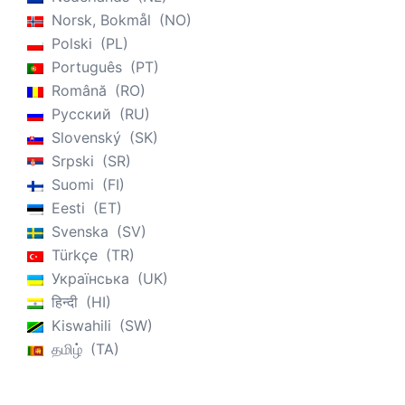
Norsk, Bokmål
NO
Polski
PL
Português
PT
Română
RO
Русский
RU
Slovenský
SK
Srpski
SR
Suomi
FI
Eesti
ET
Svenska
SV
Türkçe
TR
Українська
UK
हिन्दी
HI
Kiswahili
SW
தமிழ்
TA